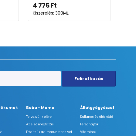
4 775
Ft
3 962
Ft
4
Kiszerelés: 300ML
Kiszerelés: 4X
Feliratkozás
tikumok
Baba - Mama
Állatgyógyászat
Tervezzünk előre
Kullancs és élősködő
Az első megfázás
Féreghajtók
őr
Erősítsük az immunrendszert
Vitaminok