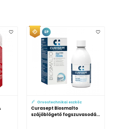
EP
Orvostechnikai eszköz
Kozmetik
Curasept Biosmalto
Curaprox Tr
szájöblögető fogszuvasodá...
PINK