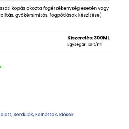
gászati kopás okozta fogérzékenység esetén vagy
volítás, gyökérsimítás, fogpótlások készítése)
Kiszerelés:
300ML
Egységár:
16
Ft
/ml
en
felett
Serdülők
Felnőttek
Idősek