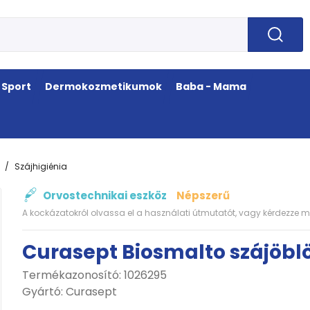
Sport
Dermokozmetikumok
Baba - Mama
Szájhigiénia
Orvostechnikai eszköz
Népszerű
A kockázatokról olvassa el a használati útmutatót, vagy kérdezze m
Curasept Biosmalto szájöbl
Termékazonosító: 1026295
Gyártó:
Curasept