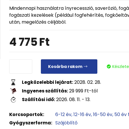
Mindennapi használatra ínyrecesszió, saverózió, fo
fogászati kezelések (például fogfehérítés, fogkőeltá
után, megelőzés céljából.
4 775
Ft
Kosárba rakom
Készlet
Legközelebbi lejárat:
2028. 02. 28.
Ingyenes szállítás:
29 999
Ft
-tól
Szállítási idő:
2026. 08. 11. - 13.
Korcsoportok:
6-12 év
12-16 év
16-50 év
50 év 
Gyógyszerforma:
Szájöblítő