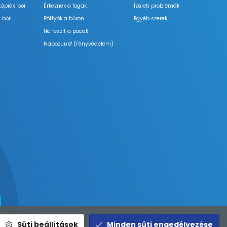
tópiás bőr
Érkeznek a fogak
Ízületi problémák
 bőr
Pöttyök a bőron
Egyéb szerek
Ha feszít a pocak
Napozunk? (Fényvédelem)
Süti beállítások
Minden süti engedélyezése