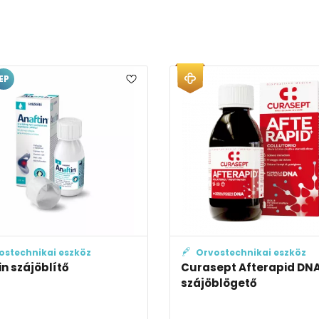
kai eszköz
Orvostechnikai eszköz
blítő
Curasept Afterapid DNA
szájöblögető