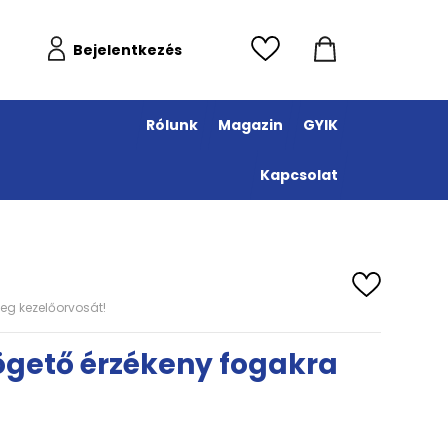
Bejelentkezés
Rólunk
Magazin
GYIK
Kapcsolat
eg kezelőorvosát!
ögető érzékeny fogakra