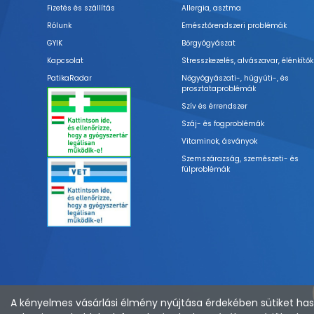
Fizetés és szállítás
Allergia, asztma
Rólunk
Emésztőrendszeri problémák
GYIK
Bőrgyógyászat
Kapcsolat
Stresszkezelés, alvászavar, élénkítők
PatikaRadar
Nőgyógyászati-, húgyúti-, és
prosztataproblémák
Szív és érrendszer
Száj- és fogproblémák
Vitaminok, ásványok
Szemszárazság, szemészeti- és
fülproblémák
A kényelmes vásárlási élmény nyújtása érdekében sütiket hasz