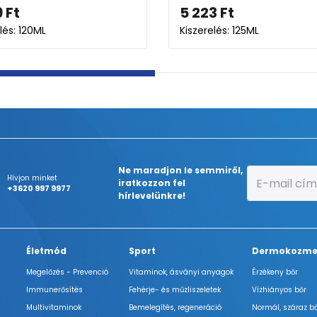
5 223
Ft
L
Kiszerelés: 125ML
Ne maradjon le semmiről,
Hívjon minket
iratkozzon fel
+3620 997 9977
hírlevelünkre!
Életmód
Sport
Dermokozme
Megelőzés - Prevenció
Vitaminok, ásványi anyagok
Érzékeny bőr
Immunerősítés
Fehérje- és műzliszeletek
Vízhiányos bőr
Multivitaminok
Bemelegítés, regeneráció
Normál, száraz b