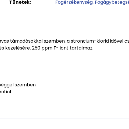
Tünetek:
Fogérzékenység
Fogágybetegs
 savas támadásokkal szemben, a stroncium-klorid idővel c
s kezelésére. 250 ppm F- iont tartalmaz.
ységgel szemben
entint