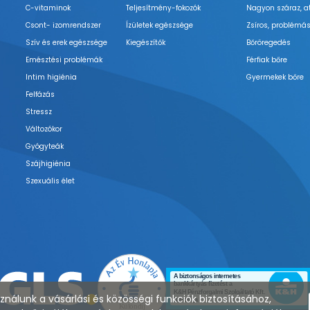
C-vitaminok
Teljesítmény-fokozók
Nagyon száraz, a
Csont- izomrendszer
Ízületek egészsége
Zsíros, problémás
Szív és erek egészsége
Kiegészítők
Bőröregedés
Emésztési problémák
Férfiak bőre
Intim higiénia
Gyermekek bőre
Felfázás
Stressz
Változókor
Gyógyteák
Szájhigiénia
Szexuális élet
nálunk a vásárlási és közösségi funkciók biztosításához,