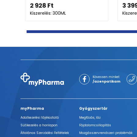
2 928
Ft
3 399
Ft
Kiszerelés: 300ML
Kiszerelés: 120M
Kövessen minket
/azenpatikam
myPharma
Gyógyszertár
Adatkezelési tájékoztató
Megfázás, láz
Sütikezelés a honlapon
Fájdalomcsillapítás
Általános Szerződési Feltételek
Mozgásszervrendszeri problémák