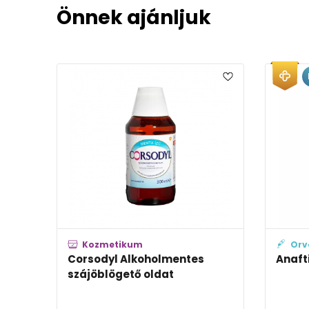
Önnek ajánljuk
EP
Kozmetikum
Orvostechni
Corsodyl Alkoholmentes
Anaftin szájö
szájöblögető oldat