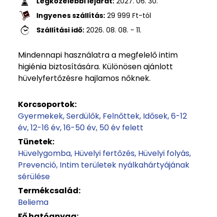
Legközelebbi lejárat:
2027. 06. 30.
Ingyenes szállítás:
29 999
Ft
-tól
Szállítási idő:
2026. 08. 08. - 11.
Mindennapi használatra a megfelelő intim
higiénia biztosítására. Különösen ajánlott
hüvelyfertőzésre hajlamos nőknek.
Korcsoportok:
Gyermekek
Serdülők
Felnőttek
Idősek
6-12
év
12-16 év
16-50 év
50 év felett
Tünetek:
Hüvelygomba
Hüvelyi fertőzés
Hüvelyi folyás
Prevenció
Intim területek nyálkahártyájának
sérülése
Termékcsalád:
Beliema
Fő hatóanyag: