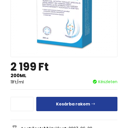
2 199
Ft
200ML
Készleten
11
Ft
/ml
Kosárba rakom