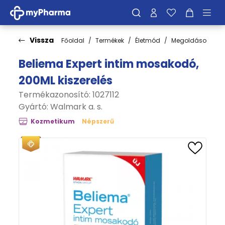
Vissza
Főoldal
Termékek
Életmód
Megoldások
I
Beliema Expert intim mosakodó,
200ML kiszerelés
Termékazonosító: 1027112
Gyártó:
Walmark a. s.
Kozmetikum
Népszerű