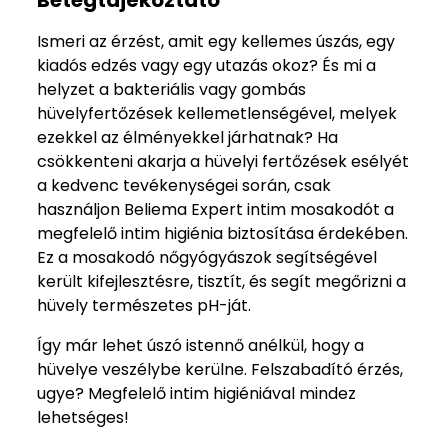
Betegtájékoztató
Ismeri az érzést, amit egy kellemes úszás, egy
kiadós edzés vagy egy utazás okoz? És mi a
helyzet a bakteriális vagy gombás
hüvelyfertőzések kellemetlenségével, melyek
ezekkel az élményekkel járhatnak? Ha
csökkenteni akarja a hüvelyi fertőzések esélyét
a kedvenc tevékenységei során, csak
használjon Beliema Expert intim mosakodót a
megfelelő intim higiénia biztosítása érdekében.
Ez a mosakodó nőgyógyászok segítségével
került kifejlesztésre, tisztít, és segít megőrizni a
hüvely természetes pH-ját.
Így már lehet úszó istennő anélkül, hogy a
hüvelye veszélybe kerülne. Felszabadító érzés,
ugye? Megfelelő intim higiéniával mindez
lehetséges!