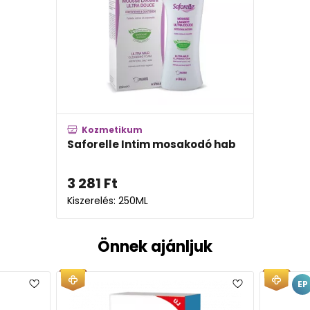
Kozmetikum
Saforelle Intim mosakodó hab
3 281
Ft
Kiszerelés: 250ML
Önnek ajánljuk
EP