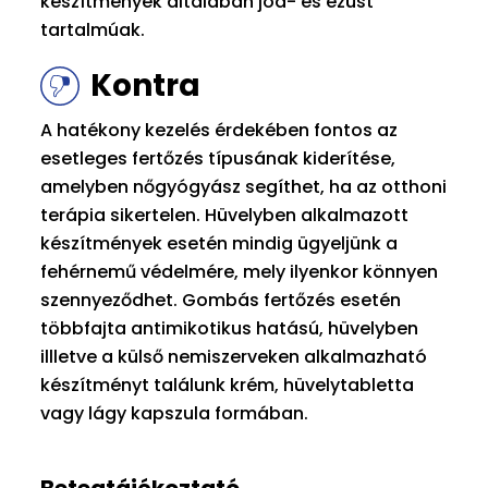
készítmények általában jód- és ezüst
tartalmúak.
Kontra
A hatékony kezelés érdekében fontos az
esetleges fertőzés típusának kiderítése,
amelyben nőgyógyász segíthet, ha az otthoni
terápia sikertelen. Hüvelyben alkalmazott
készítmények esetén mindig ügyeljünk a
fehérnemű védelmére, mely ilyenkor könnyen
szennyeződhet. Gombás fertőzés esetén
többfajta antimikotikus hatású, hüvelyben
illletve a külső nemiszerveken alkalmazható
készítményt találunk krém, hüvelytabletta
vagy lágy kapszula formában.