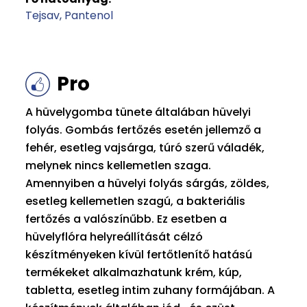
Tejsav
Pantenol
Pro
A hüvelygomba tünete általában hüvelyi
folyás. Gombás fertőzés esetén jellemző a
fehér, esetleg vajsárga, túró szerű váladék,
melynek nincs kellemetlen szaga.
Amennyiben a hüvelyi folyás sárgás, zöldes,
esetleg kellemetlen szagú, a bakteriális
fertőzés a valószínűbb. Ez esetben a
hüvelyflóra helyreállítását célzó
készítményeken kívül fertőtlenítő hatású
termékeket alkalmazhatunk krém, kúp,
tabletta, esetleg intim zuhany formájában. A