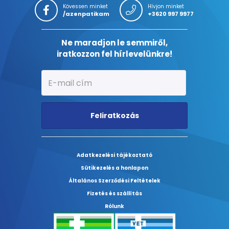
Kövessen minket
Hívjon minket
/azenpatikam
+3620 997 9977
Ne maradjon le semmiről,
iratkozzon fel hírlevelünkre!
Feliratkozás
Adatkezelési tájékoztató
Sütikezelés a honlapon
Általános Szerződési Feltételek
Fizetés és szállítás
Rólunk