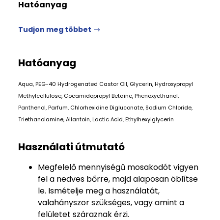
Hatóanyag
Tudjon meg többet
Hatóanyag
Aqua, PEG-40 Hydrogenated Castor Oil, Glycerin, Hydroxypropyl
Methylcellulose, Cocamidopropyl Betaine, Phenoxyethanol,
Panthenol, Parfum, Chlorhexidine Digluconate, Sodium Chloride,
Triethanolamine, Allantoin, Lactic Acid, Ethylhexylglycerin
Használati útmutató
Megfelelő mennyiségű mosakodót vigyen
fel a nedves bőrre, majd alaposan öblítse
le. Ismételje meg a használatát,
valahányszor szükséges, vagy amint a
felületet száraznak érzi.