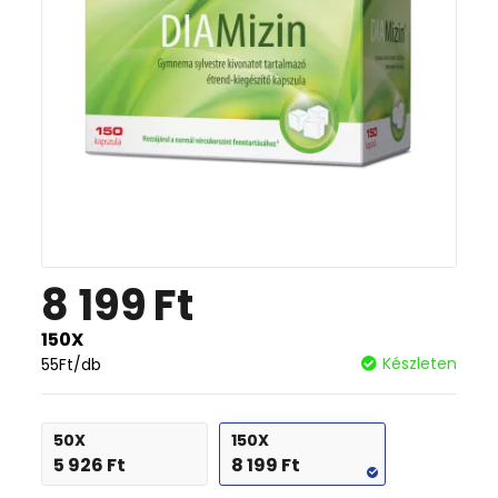
8 199
Ft
150X
Készleten
55
Ft
/db
50X
150X
5 926
Ft
8 199
Ft