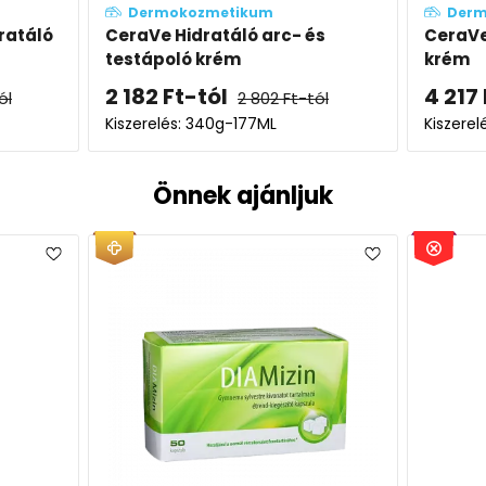
Dermokozmetikum
De
 és
CeraVe SA Bőrsimító hidratáló
Cera
krém
test
4 217
Ft
-tól
2 18
-tól
5 414
Ft
-tól
Kiszerelés: 177ML-340ML
Kisze
Önnek ajánljuk