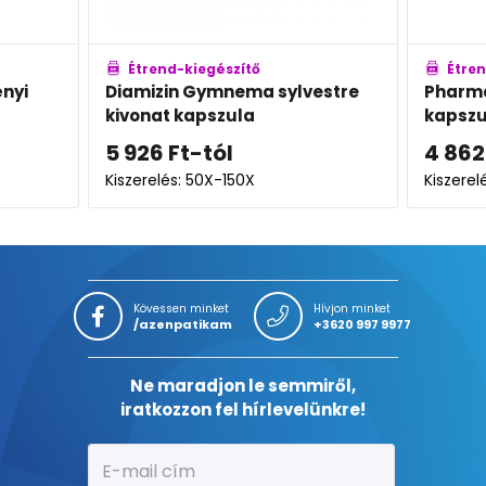
ő
Étrend-kiegészítő
a sylvestre
Pharmax Klimin slim focus
kapszula
4 862
Ft
Kiszerelés: 60X
Kövessen minket
Hívjon minket
/azenpatikam
+3620 997 9977
Ne maradjon le semmiről,
iratkozzon fel hírlevelünkre!