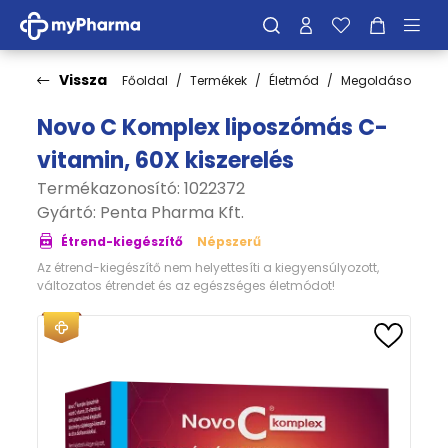
Vissza
Főoldal
Termékek
Életmód
Megoldások
C
Novo C Komplex liposzómás C-
vitamin, 60X kiszerelés
Termékazonosító: 1022372
Gyártó:
Penta Pharma Kft.
Étrend-kiegészítő
Népszerű
Az étrend-kiegészítő nem helyettesíti a kiegyensúlyozott,
változatos étrendet és az egészséges életmódot!