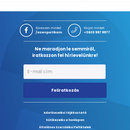
Kövessen minket
Hívjon minket
/azenpatikam
+3620 997 9977
Ne maradjon le semmiről,
iratkozzon fel hírlevelünkre!
Feliratkozás
Adatkezelési tájékoztató
Sütikezelés a honlapon
Általános Szerződési Feltételek