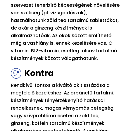
szervezet teherbíró képességének növelésére
van szükség (pl. vizsgaidőszak),
használhatunk zöld tea tartalmú tablettákat,
de akár a ginzeng készítmények is
alkalmazhatóak. Az okok között említhető
még a vashiány is, ennek kezelésére vas, C-
vitamin, B12-vitamin, esetleg folsav tartalmú
készítmények között válogathatunk.
Kontra
Rendkívül fontos a kiváltó ok tisztázása a
megfelelő kezeléshez. Az orbáncfű tartalmú
készítmények fényérzékenyítő hatással
rendelkeznek, magas vérnyomás betegség,
vagy szívprobléma esetén a zöld tea,
ginzeng, koffein tartalmú készítmények
alkalmazása megfontolandó. A vashiány