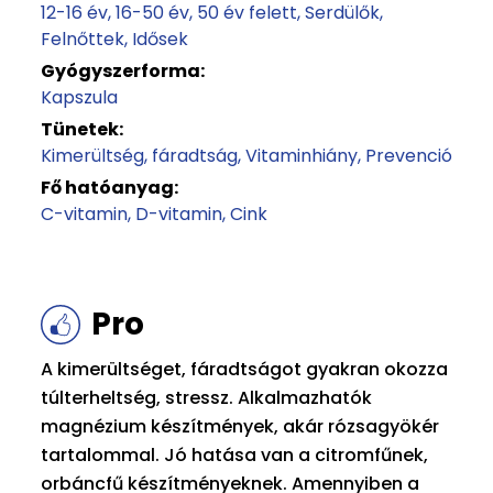
12-16 év
16-50 év
50 év felett
Serdülők
Felnőttek
Idősek
Gyógyszerforma:
Kapszula
Tünetek:
Kimerültség, fáradtság
Vitaminhiány
Prevenció
Fő hatóanyag:
C-vitamin
D-vitamin
Cink
Pro
A kimerültséget, fáradtságot gyakran okozza
túlterheltség, stressz. Alkalmazhatók
magnézium készítmények, akár rózsagyökér
tartalommal. Jó hatása van a citromfűnek,
orbáncfű készítményeknek. Amennyiben a