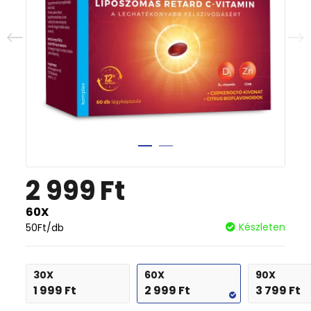
2 999
Ft
60X
Készleten
50
Ft
/db
30X
60X
90X
1 999
Ft
2 999
Ft
3 799
Ft