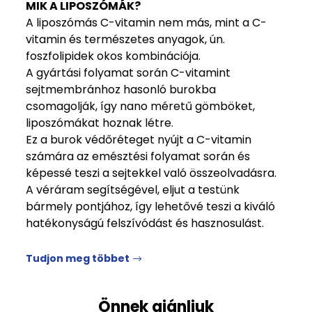
MIK A LIPOSZÓMÁK?
A liposzómás C-vitamin nem más, mint a C-
vitamin és természetes anyagok, ún.
foszfolipidek okos kombinációja.
A gyártási folyamat során C-vitamint
sejtmembránhoz hasonló burokba
csomagolják, így nano méretű gömböket,
liposzómákat hoznak létre.
Ez a burok védőréteget nyújt a C-vitamin
számára az emésztési folyamat során és
képessé teszi a sejtekkel való összeolvadásra.
A véráram segítségével, eljut a testünk
bármely pontjához, így lehetővé teszi a kiváló
hatékonyságú felszívódást és hasznosulást.
Tudjon meg többet
Önnek ajánljuk