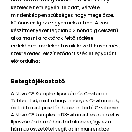
kezelése nem egyéni feladat, vérvétel
mindenképpen szükséges hogy megelőzze,
különösen igaz ez gyermekkorban. A vas
készítményeket legalább 3 hónapig célszerű
alkalmazni a raktárak feltöltődése
érdekében, mellékhatásaik között hasmenés,
székrekedés, elszíneződött széklet egyaránt
előfordulhat.
Betegtájékoztató
A Novo C® Komplex liposzómás C-vitamin.
Többet tud, mint a hagyományos C-vitaminok,
és több mint pusztán hosszan tartó C-vitamin.
A Novo C® komplex a D3-vitamint és a cinket is
liposzómás formában tartalmazza, így ez a
hármas összetétel segít az immunrendszer