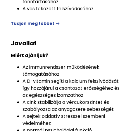
fenntartásához
A vas fokozott felszívódásához
Tudjon meg többet
Javallat
Miért ajánljuk?
Az immunrendszer működésének
támogatásához
A D-vitamin segíti a kalcium felszívódását
így hozzájárul a csontozat erősségéhez és
az egészséges izomzathoz
A cink stabilizálja a vércukorszintet és
szabályozza az anyagcsere sebességét
A sejtek oxidatív stresszel szembeni
védelméhez
A normál pszichológiai funkció