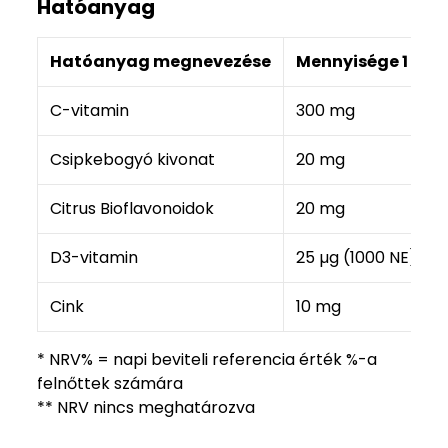
Hatóanyag
Hatóanyag megnevezése
Mennyisége 1 kap
C-vitamin
300 mg
Csipkebogyó kivonat
20 mg
Citrus Bioflavonoidok
20 mg
D3-vitamin
25 µg (1000 NE)
Cink
10 mg
* NRV% = napi beviteli referencia érték %-a
felnőttek számára
** NRV nincs meghatározva