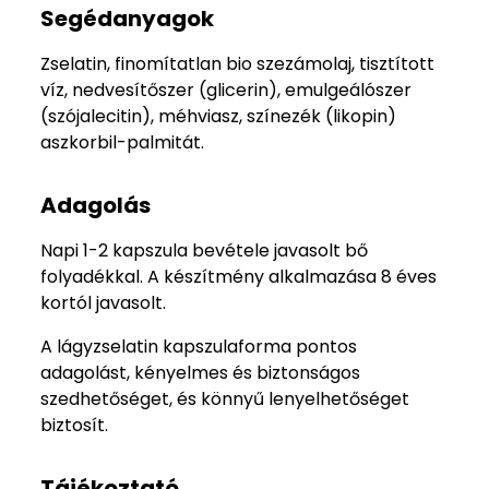
Segédanyagok
Zselatin, finomítatlan bio szezámolaj, tisztított
víz, nedvesítőszer (glicerin), emulgeálószer
(szójalecitin), méhviasz, színezék (likopin)
aszkorbil-palmitát.
Adagolás
Napi 1-2 kapszula bevétele javasolt bő
folyadékkal. A készítmény alkalmazása 8 éves
kortól javasolt.
A lágyzselatin kapszulaforma pontos
adagolást, kényelmes és biztonságos
szedhetőséget, és könnyű lenyelhetőséget
biztosít.
Tájékoztató