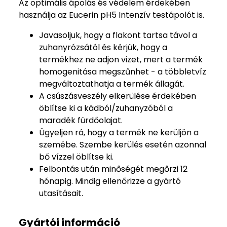
Az optimális ápolás és védelem érdekében
használja az Eucerin pH5 Intenzív testápolót is.
Javasoljuk, hogy a flakont tartsa távol a
zuhanyrózsától és kérjük, hogy a
termékhez ne adjon vizet, mert a termék
homogenitása megszűnhet - a többletvíz
megváltoztathatja a termék állagát.
A csúszásveszély elkerülése érdekében
öblítse ki a kádból/zuhanyzóból a
maradék fürdőolajat.
Ügyeljen rá, hogy a termék ne kerüljön a
szemébe. Szembe kerülés esetén azonnal
bő vízzel öblítse ki.
Felbontás után minőségét megőrzi 12
hónapig. Mindig ellenőrizze a gyártó
utasításait.
Gyártói információ