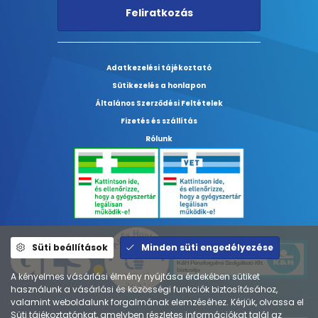
Feliratkozás
Adatkezelési tájékoztató
Sütikezelés a honlapon
Általános Szerződési Feltételek
Fizetés és szállítás
Rólunk
Süti beállítások
Minden süti engedélyezése
A kényelmes vásárlási élmény nyújtása érdekében sütiket
használunk a vásárlási és közösségi funkciók biztosításához,
valamint weboldalunk forgalmának elemzéséhez. Kérjük, olvassa el
Süti tájékoztatónkat, amelyben részletes információkat talál az