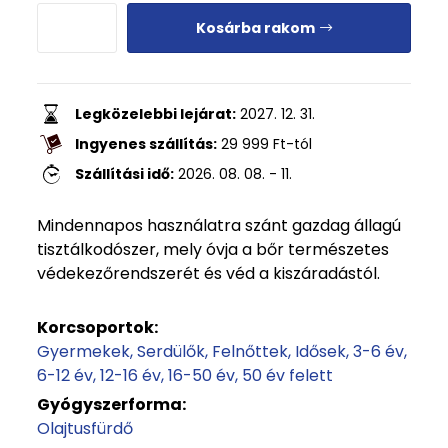
Kosárba rakom
Legközelebbi lejárat:
2027. 12. 31.
Ingyenes szállítás:
29 999
Ft
-tól
Szállítási idő:
2026. 08. 08. - 11.
Mindennapos használatra szánt gazdag állagú
tisztálkodószer, mely óvja a bőr természetes
védekezőrendszerét és véd a kiszáradástól.
Korcsoportok:
Gyermekek
Serdülők
Felnőttek
Idősek
3-6 év
6-12 év
12-16 év
16-50 év
50 év felett
Gyógyszerforma:
Olajtusfürdő