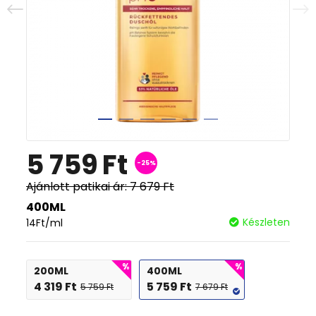
5 759
Ft
-25%
Ajánlott patikai ár:
7 679
Ft
400ML
Készleten
14
Ft
/ml
200ML
400ML
4 319
Ft
5 759
Ft
5 759
Ft
7 679
Ft