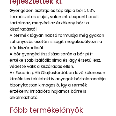
fejlesztették ki.
Gyengéden tisztítja és táplálja a bőrt. 53%
természetes olajat, valamint dexpanthenolt
tartalmaz, megvédi az érzékeny bőrt a
kiszáradástól.
A termék lágyan habzó formulája még gyakori
zuhanyozás esetén is segít megakadályozni a
bőr kiszáradását.
A bőr gyengéd tisztítása során a bőr pH-
értéke stabilizálódik; sima és lágy érzetű lesz,
védetté válik a kiszáradás ellen.
Az Eucerin pH5 Olajtusfürdőben lévő különösen
kíméletes felületaktív anyagok bőrtoleranciája
bizonyítottan kimagasló, így a termék
érzékeny, irritációra hajlamos bőrre is
alkalmazható.
Főbb termékelőnyök