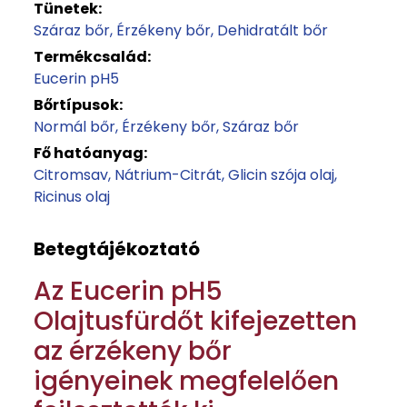
Tünetek:
Száraz bőr
Érzékeny bőr
Dehidratált bőr
Termékcsalád:
Eucerin pH5
Bőrtípusok:
Normál bőr
Érzékeny bőr
Száraz bőr
Fő hatóanyag:
Citromsav
Nátrium-Citrát
Glicin szója olaj
Ricinus olaj
Betegtájékoztató
Az Eucerin pH5
Olajtusfürdőt kifejezetten
az érzékeny bőr
igényeinek megfelelően