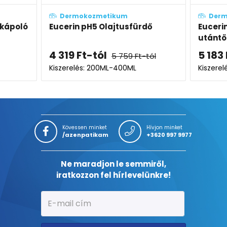
kum
Dermokozmetikum
jtusfürdő
Eucerin pH5 Olajtusfürdő öko-
utántöltő
5 183
Ft
5 759
Ft
-tól
6 911
Ft
-400ML
Kiszerelés: 400ML
Kövessen minket
Hívjon minket
/azenpatikam
+3620 997 9977
Ne maradjon le semmiről,
iratkozzon fel hírlevelünkre!