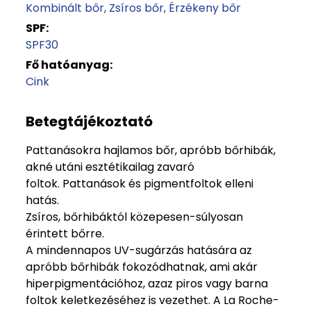
Kombinált bőr
Zsíros bőr
Érzékeny bőr
SPF:
SPF30
Fő hatóanyag:
Cink
Betegtájékoztató
Pattanásokra hajlamos bőr, apróbb bőrhibák,
akné utáni esztétikailag zavaró
foltok. Pattanások és pigmentfoltok elleni
hatás.
Zsíros, bőrhibáktól közepesen-súlyosan
érintett bőrre.
A mindennapos UV-sugárzás hatására az
apróbb bőrhibák fokozódhatnak, ami akár
hiperpigmentációhoz, azaz piros vagy barna
foltok keletkezéséhez is vezethet. A La Roche-