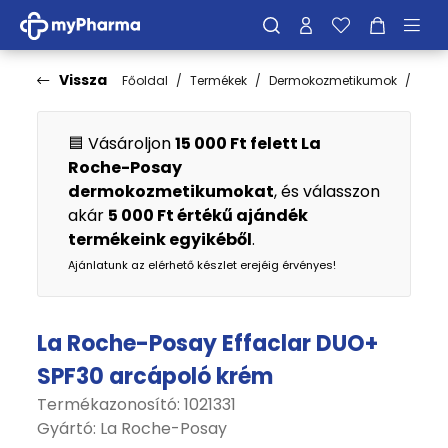
Vissza
Főoldal
Termékek
Dermokozmetikumok
Bőrt
🟦 Vásároljon
15 000 Ft felett La
Roche-Posay
dermokozmetikumokat
, és válasszon
akár
5 000 Ft értékű ajándék
termékeink egyikéből
.
Ajánlatunk az elérhető készlet erejéig érvényes!
La Roche-Posay Effaclar DUO+
SPF30 arcápoló krém
Termékazonosító: 1021331
Gyártó:
La Roche-Posay