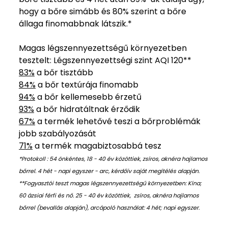
hogy a bőre simább és 80% szerint a bőre
állaga finomabbnak látszik.*
Magas légszennyezettségű környezetben
tesztelt: Légszennyezettségi szint AQI 120**
83%
a bőr tisztább
84%
a bőr textúrája finomabb
94%
a bőr kellemesebb érzetű
93%
a bőr hidratáltnak érződik
67%
a termék lehetővé teszi a bőrproblémák
jobb szabályozását
71%
a termék magabiztosabbá tesz
*Protokoll : 54 önkéntes, 18 - 40 év közöttiek, zsíros, aknéra hajlamos
bőrrel. 4 hét - napi egyszer - arc, kérdőív saját megítélés alapján.
**Fogyasztói teszt magas légszennyezettségű környezetben: Kína;
60 ázsiai férfi és nő. 25 - 40 év közöttiek, zsíros, aknéra hajlamos
bőrrel (bevallás alapján), arcápoló használat: 4 hét; napi egyszer.