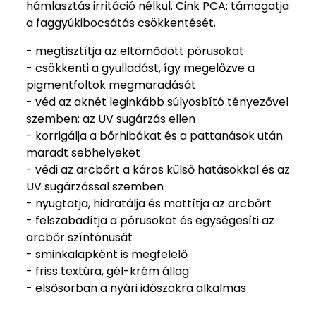
hámlasztás irritáció nélkül. Cink PCA: támogatja
a faggyúkibocsátás csökkentését.
- megtisztítja az eltömődött pórusokat
- csökkenti a gyulladást, így megelőzve a
pigmentfoltok megmaradását
- véd az aknét leginkább súlyosbító tényezővel
szemben: az UV sugárzás ellen
- korrigálja a bőrhibákat és a pattanások után
maradt sebhelyeket
- védi az arcbőrt a káros külső hatásokkal és az
UV sugárzással szemben
- nyugtatja, hidratálja és mattítja az arcbőrt
- felszabadítja a pórusokat és egységesíti az
arcbőr színtónusát
- sminkalapként is megfelelő
- friss textúra, gél-krém állag
- elsősorban a nyári időszakra alkalmas