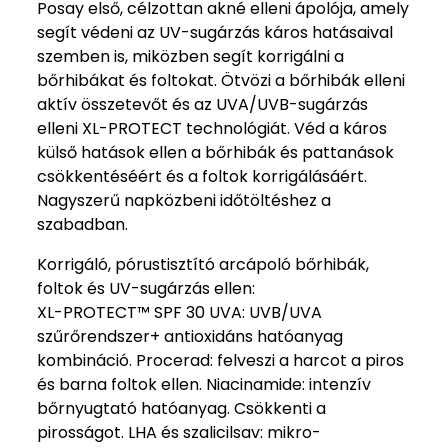
Posay első, célzottan akné elleni ápolója, amely
segít védeni az UV-sugárzás káros hatásaival
szemben is, miközben segít korrigálni a
bőrhibákat és foltokat. Ötvözi a bőrhibák elleni
aktív összetevőt és az UVA/UVB-sugárzás
elleni XL-PROTECT technológiát. Véd a káros
külső hatások ellen a bőrhibák és pattanások
csökkentéséért és a foltok korrigálásáért.
Nagyszerű napközbeni időtöltéshez a
szabadban.
Korrigáló, pórustisztító arcápoló bőrhibák,
foltok és UV-sugárzás ellen:
XL-PROTECT™ SPF 30 UVA: UVB/UVA
szűrőrendszer+ antioxidáns hatóanyag
kombináció. Procerad: felveszi a harcot a piros
és barna foltok ellen. Niacinamide: intenzív
bőrnyugtató hatóanyag. Csökkenti a
pirosságot. LHA és szalicilsav: mikro-