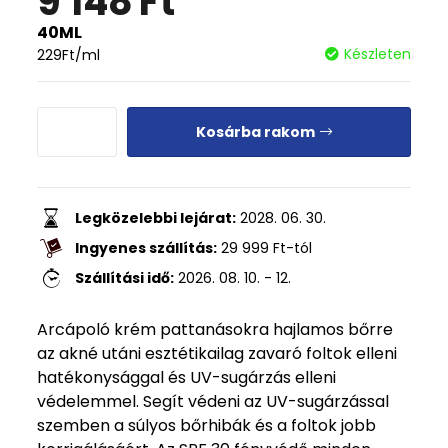
9 148
Ft
40ML
Készleten
229
Ft
/ml
Kosárba rakom
Legközelebbi lejárat:
2028. 06. 30.
Ingyenes szállítás:
29 999
Ft
-tól
Szállítási idő:
2026. 08. 10. - 12.
Arcápoló krém pattanásokra hajlamos bőrre
az akné utáni esztétikailag zavaró foltok elleni
hatékonysággal és UV-sugárzás elleni
védelemmel. Segít védeni az UV-sugárzással
szemben a súlyos bőrhibák és a foltok jobb