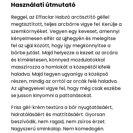
Használati útmutató
Reggel, az Effaclar Habzó arctisztító géllel
megtisztított, teljes arcbőrre vigye fel. Kerülje a
szemkörnyéket. Vegyen egy keveset, amennyi
kényelmesen elfér az ujjhegyén és melegítse
fel az ujjai között, hogy így megkönnyítse a
bőrbe jutást. Majd helyezze a kezeit az arcára
és kíméletesen, könnyed mozdulatokkal
masszírozza a homlokát a közepétől kifelé
haladva. Majd tegyen ugyanígy a középső
részen, mindig az orrtól az orcák felé haladva.
Az ujjhegyeivel vigye fel, hogy még csak eszébe
se jusson kinyomni a pattanásokat.
Friss gél-krém textúra a bőr nyugtatásáért,
hidratálásáért és mattításáért. Gyorsan
beszívódik, nem ragad, nem zsíros érzet.
Nagyszerű sminkalap. Nem komedogén.