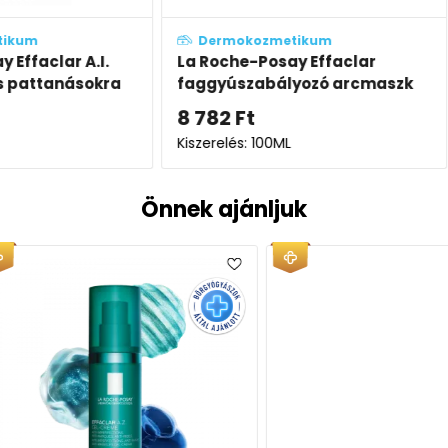
Dermokozmetikum
Derm
A.I.
La Roche-Posay Effaclar
La Roc
sokra
faggyúszabályozó arcmaszk
arctisz
8 782
Ft
6 402
Kiszerelés: 100ML
Kiszere
Önnek ajánljuk