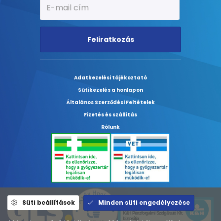
Feliratkozás
Adatkezelési tájékoztató
Sütikezelés a honlapon
Általános Szerződési Feltételek
Fizetés és szállítás
Rólunk
Süti beállítások
Minden süti engedélyezése