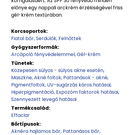
korrigálásáért. Az SPF 30 fényvédő minden
előnye egy nappali arckrém érzékiségével friss
gél-krém textúrában.
Korcsoportok:
Fiatal bőr
Serdülők
Felnőttek
Gyógyszerformák:
Arcápoló fényvédelemmel
Gél-krém
Tünetek:
Közepesen súlyos - súlyos akne esetén
Maszkne
Akné foltok
Pattanások - akné
Pigmentfoltok
UV-sugárzás káros hatásai
Hiperpigmentáció
Expozóm faktorok hatásai
Szennyezett levegő hatásai
Termékcsalád:
Effaclar
Bőrtípusok:
Aknéra hajlamos bőr
Pattanásos bőr