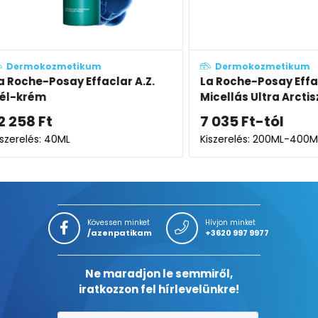
Dermokozmetikum
Derm
 A.Z.
La Roche-Posay Effaclar
La Roc
Micellás Ultra Arctisztító zsíros
mikro-
bőrre
7 035
Ft
-tól
7 044
Kiszerelés: 200ML-400ML
Kiszere
Kövessen minket
Hívjon minket
/azenpatikam
+3620 997 9977
Ne maradjon le semmiről,
iratkozzon fel hírlevelünkre!