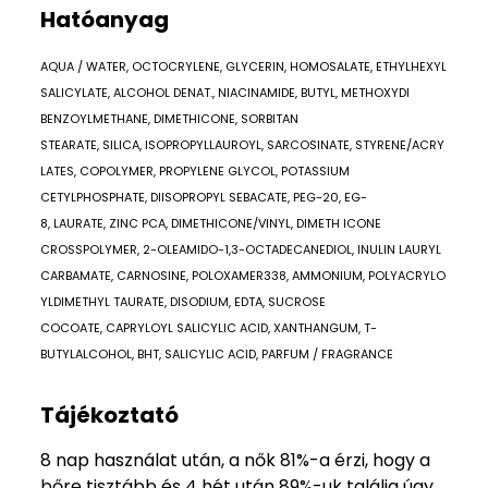
Hatóanyag
AQUA / WATER, OCTOCRYLENE, GLYCERIN, HOMOSALATE, ETHYLHEXYL
SALICYLATE, ALCOHOL DENAT., NIACINAMIDE, BUTYL, METHOXYDI
BENZOYLMETHANE, DIMETHICONE, SORBITAN
STEARATE, SILICA, ISOPROPYLLAUROYL, SARCOSINATE, STYRENE/ACRY
LATES, COPOLYMER, PROPYLENE GLYCOL, POTASSIUM
CETYLPHOSPHATE, DIISOPROPYL SEBACATE, PEG-20, EG-
8, LAURATE, ZINC PCA, DIMETHICONE/VINYL, DIMETH ICONE
CROSSPOLYMER, 2-OLEAMIDO-1,3-OCTADECANEDIOL, INULIN LAURYL
CARBAMATE, CARNOSINE, POLOXAMER338, AMMONIUM, POLYACRYLO
YLDIMETHYL TAURATE, DISODIUM, EDTA, SUCROSE
COCOATE, CAPRYLOYL SALICYLIC ACID, XANTHANGUM, T-
BUTYLALCOHOL, BHT, SALICYLIC ACID, PARFUM / FRAGRANCE
Tájékoztató
8 nap használat után, a nők 81%-a érzi, hogy a
bőre tisztább és 4 hét után 89%-uk találja úgy,