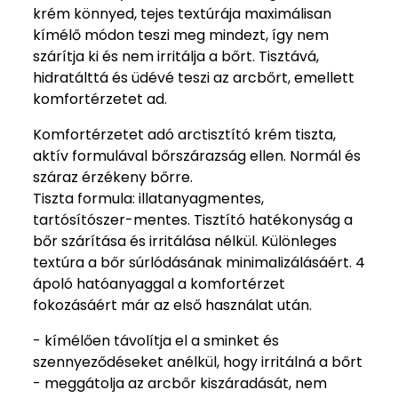
krém könnyed, tejes textúrája maximálisan
kímélő módon teszi meg mindezt, így nem
szárítja ki és nem irritálja a bőrt. Tisztává,
hidratálttá és üdévé teszi az arcbőrt, emellett
komfortérzetet ad.
Komfortérzetet adó arctisztító krém tiszta,
aktív formulával bőrszárazság ellen. Normál és
száraz érzékeny bőrre.
Tiszta formula: illatanyagmentes,
tartósítószer-mentes. Tisztító hatékonyság a
bőr szárítása és irritálása nélkül. Különleges
textúra a bőr súrlódásának minimalizálásáért. 4
ápoló hatóanyaggal a komfortérzet
fokozásáért már az első használat után.
- kímélően távolítja el a sminket és
szennyeződéseket anélkül, hogy irritálná a bőrt
- meggátolja az arcbőr kiszáradását, nem