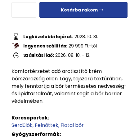
Kosárba rakom
Legközelebbi lejárat:
2028. 10. 31.
Ingyenes szállítás:
29 999
Ft
-tól
Szállítási idő:
2026. 08. 10. - 12.
Komfortérzetet adó arctisztító krém
bőrszárazság ellen. Lágy, tejszerű textúrában,
mely fenntartja a bőr természetes nedvesség-
és lipidtartalmát, valamint segít a bőr barrier
védelmében.
Korcsoportok:
Serdülők
Felnőttek
Fiatal bőr
Gyógyszerformák: