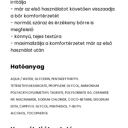
irritálja
- már az első használatot követően visszaadja
a bőr komfortérzetét
- normál, száraz és érzékeny bőrre is
megfelelő
- könnyű, tejes textúra
- maximalizálja a komfortérzetet már az első
használat után
Hatóanyag
AQUA / WATER, GLYCERIN, PENTAERYTHRITYL
TETRAETHYLHEXANOATE, PROPYLENE GLYCOL, AMMONIUM
POLYACRYLOYLDIMETHYL TAURATE, POLYSORBATE 60, CERAMIDE
NP, NIACINAMIDE, SODIUM CHLORIDE, COCO-BETAINE, DISODIUM
EDTA, CAPRYLYL GLYCOL, PANTHENOL, T-BUTYL
ALCOHOL, TOCOPHEROL