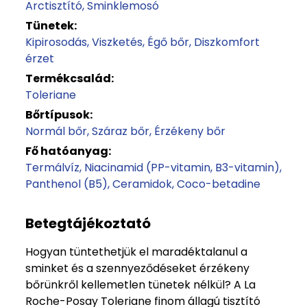
Arctisztító
Sminklemosó
Tünetek:
Kipirosodás
Viszketés
Égő bőr
Diszkomfort
érzet
Termékcsalád:
Toleriane
Bőrtípusok:
Normál bőr
Száraz bőr
Érzékeny bőr
Fő hatóanyag:
Termálvíz
Niacinamid (PP-vitamin, B3-vitamin)
Panthenol (B5)
Ceramidok
Coco-betadine
Betegtájékoztató
Hogyan tüntethetjük el maradéktalanul a
sminket és a szennyeződéseket érzékeny
bőrünkről kellemetlen tünetek nélkül? A La
Roche-Posay Toleriane finom állagú tisztító