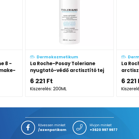
Dermokozmetikum
Dermo
8 -
La Roche-Posay Toleriane
La Roche
make-
nyugtató-védő arctisztító tej
arctiszt
6 221
Ft
6 221
F
Kiszerelés: 200ML
Kiszerelé
Kövessen minket
Hívjon minket
/azenpatikam
+3620 997 9977