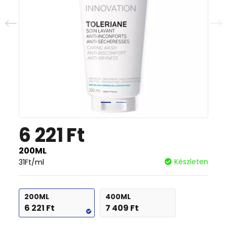
6 221
Ft
200ML
Készleten
31
Ft
/ml
200ML
400ML
6 221
Ft
7 409
Ft