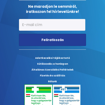
Ne maradjon le semmiről,
iratkozzon fel hírlevelünkre!
Feliratkozás
Adatkezelési tájékoztató
Sütikezelés a honlapon
Általános Szerződési Feltételek
Fizetés és szállítás
Rólunk