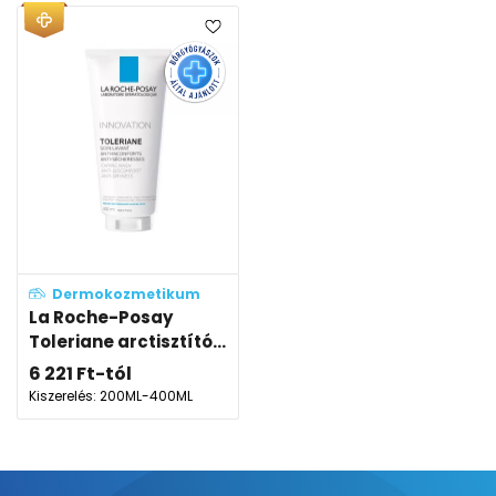
Dermokozmetikum
La Roche-Posay
Toleriane arctisztító...
6 221
Ft
-tól
Kiszerelés: 200ML-400ML