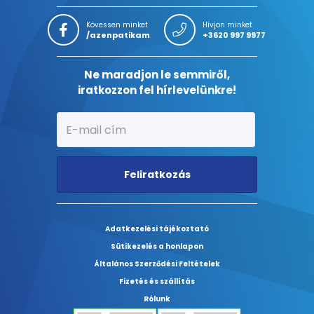
Kövessen minket
Hívjon minket
/azenpatikam
+3620 997 9977
Ne maradjon le semmiről,
iratkozzon fel hírlevelünkre!
Feliratkozás
Adatkezelési tájékoztató
Sütikezelés a honlapon
Általános Szerződési Feltételek
Fizetés és szállítás
Rólunk