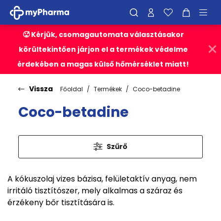
🥵 Kérjük, csomagautomata választásakor
körültekintően járjon el a termékek védelme
érdekében a magas külső hőmérséklet miatt!
Vissza
Főoldal
Termékek
Coco-betadine
Coco-betadine
Szűrő
A kókuszolaj vizes bázisa, felületaktív anyag, nem
irritáló tisztítószer, mely alkalmas a száraz és
érzékeny bőr tisztítására is.