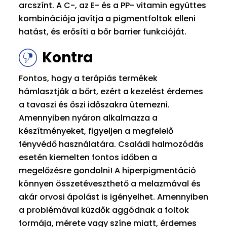
arcszínt. A C-, az E- és a PP- vitamin együttes
kombinációja javítja a pigmentfoltok elleni
hatást, és erősíti a bőr barrier funkcióját.
Kontra
Fontos, hogy a terápiás termékek
hámlasztják a bőrt, ezért a kezelést érdemes
a tavaszi és őszi időszakra ütemezni.
Amennyiben nyáron alkalmazza a
készítményeket, figyeljen a megfelelő
fényvédő használatára. Családi halmozódás
esetén kiemelten fontos időben a
megelőzésre gondolni! A hiperpigmentáció
könnyen összetéveszthető a melazmával és
akár orvosi ápolást is igényelhet. Amennyiben
a problémával küzdők aggódnak a foltok
formája, mérete vagy színe miatt, érdemes