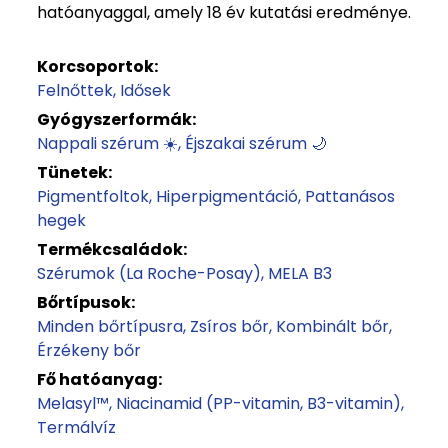
hatóanyaggal, amely 18 év kutatási eredménye.
Korcsoportok:
Felnőttek
Idősek
Gyógyszerformák:
Nappali szérum ☀️
Éjszakai szérum 🌙
Tünetek:
Pigmentfoltok
Hiperpigmentáció
Pattanásos
hegek
Termékcsaládok:
Szérumok (La Roche-Posay)
MELA B3
Bőrtípusok:
Minden bőrtípusra
Zsíros bőr
Kombinált bőr
Érzékeny bőr
Fő hatóanyag:
Melasyl™
Niacinamid (PP-vitamin, B3-vitamin)
Termálvíz