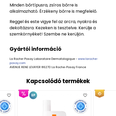
Minden bőrtípusra, zsíros bőrre is
alkalmazható. Érzékeny bőrre is megfelelő.
Reggel és este vigye fel az arcra, nyakra és
dekoltázsra. Kezeken is tesztelve. Kerülje a
szemkörnyéket! Szembe ne kerüljön.
Gyártói információ
La Roche-Posay Laboratoire Dermatologique -
www.laroche-
posay.com
AVENUE RENE LEVAYER 86270 La Roche-Posay France
Kapcsolódó termékek
EP