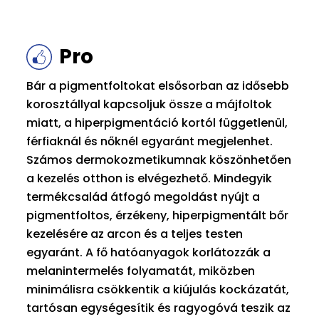
Pro
Bár a pigmentfoltokat elsősorban az idősebb
korosztállyal kapcsoljuk össze a májfoltok
miatt, a hiperpigmentáció kortól függetlenül,
férfiaknál és nőknél egyaránt megjelenhet.
Számos dermokozmetikumnak köszönhetően
a kezelés otthon is elvégezhető. Mindegyik
termékcsalád átfogó megoldást nyújt a
pigmentfoltos, érzékeny, hiperpigmentált bőr
kezelésére az arcon és a teljes testen
egyaránt. A fő hatóanyagok korlátozzák a
melanintermelés folyamatát, miközben
minimálisra csökkentik a kiújulás kockázatát,
tartósan egységesítik és ragyogóvá teszik az