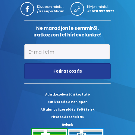
Kövessen minket
Hívjon minket
/azenpatikam
+3620 997 9977
Ne maradjon le semmiről,
iratkozzon fel hírlevelünkre!
Feliratkozás
Adatkezelési tájékoztató
Sütikezelés a honlapon
Általános Szerződési Feltételek
Fizetés és szállítás
Rólunk