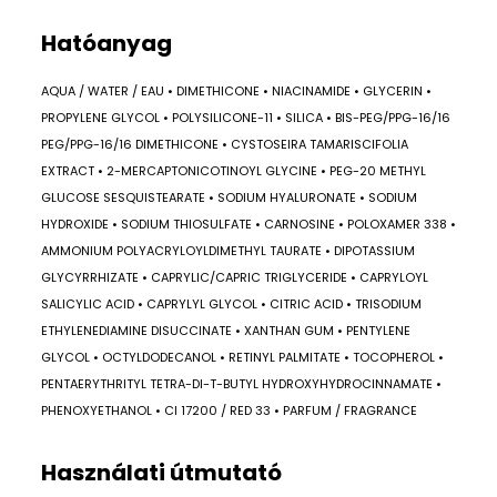
Hatóanyag
AQUA / WATER / EAU • DIMETHICONE • NIACINAMIDE • GLYCERIN •
PROPYLENE GLYCOL • POLYSILICONE-11 • SILICA • BIS-PEG/PPG-16/16
PEG/PPG-16/16 DIMETHICONE • CYSTOSEIRA TAMARISCIFOLIA
EXTRACT • 2-MERCAPTONICOTINOYL GLYCINE • PEG-20 METHYL
GLUCOSE SESQUISTEARATE • SODIUM HYALURONATE • SODIUM
HYDROXIDE • SODIUM THIOSULFATE • CARNOSINE • POLOXAMER 338 •
AMMONIUM POLYACRYLOYLDIMETHYL TAURATE • DIPOTASSIUM
GLYCYRRHIZATE • CAPRYLIC/CAPRIC TRIGLYCERIDE • CAPRYLOYL
SALICYLIC ACID • CAPRYLYL GLYCOL • CITRIC ACID • TRISODIUM
ETHYLENEDIAMINE DISUCCINATE • XANTHAN GUM • PENTYLENE
GLYCOL • OCTYLDODECANOL • RETINYL PALMITATE • TOCOPHEROL •
PENTAERYTHRITYL TETRA-DI-T-BUTYL HYDROXYHYDROCINNAMATE •
PHENOXYETHANOL • CI 17200 / RED 33 • PARFUM / FRAGRANCE
Használati útmutató