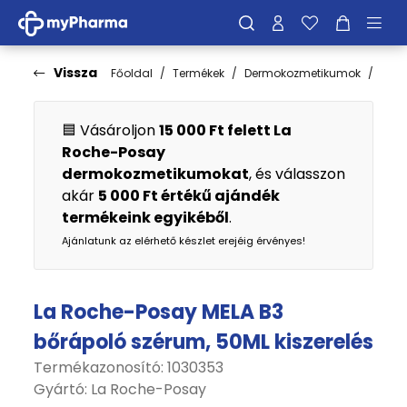
Vissza
Főoldal
Termékek
Dermokozmetikumok
Bőrt
🟦 Vásároljon
15 000 Ft felett La
Roche-Posay
dermokozmetikumokat
, és válasszon
akár
5 000 Ft értékű ajándék
termékeink egyikéből
.
Ajánlatunk az elérhető készlet erejéig érvényes!
La Roche-Posay MELA B3
bőrápoló szérum, 50ML kiszerelés
Termékazonosító: 1030353
Gyártó:
La Roche-Posay