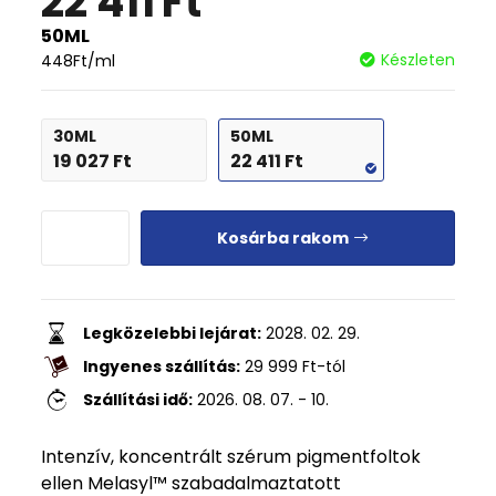
22 411
Ft
50ML
Készleten
448
Ft
/ml
30ML
50ML
19 027
Ft
22 411
Ft
Kosárba rakom
Legközelebbi lejárat:
2028. 02. 29.
Ingyenes szállítás:
29 999
Ft
-tól
Szállítási idő:
2026. 08. 07. - 10.
Intenzív, koncentrált szérum pigmentfoltok
ellen Melasyl™ szabadalmaztatott