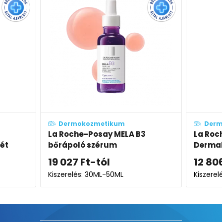
Dermokozmetikum
Derm
La Roche-Posay Toleriane
Babé D
Dermallergo szérum
pigmen
12 806
Ft
14 89
Kiszerelés: 30ML
Kiszerel