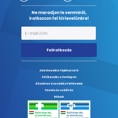
Ne maradjon le semmiről,
iratkozzon fel hírlevelünkre!
Feliratkozás
Adatkezelési tájékoztató
Sütikezelés a honlapon
Általános Szerződési Feltételek
Fizetés és szállítás
Rólunk