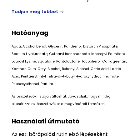
Tudjon meg többet
Hatóanyag
Aqua, Alcohol Denat, Glycerin, Panthenol, Distarch Phosphate,
Sodium Hyaluronate, Cetearyl Isononanoate, Isopropyl Palmitate,
Lauroyl Lysine, Squalane, Pantolactone, Tocopherol, Carrageenan,
Xanthan Gum, Cetyl Alcohol, Behenyl Alcohol, Citric Acid, Lactic
Acid, Pentaerythrityl Tetra-di-t-butyl Hydroxyhydrocinnamate,
Phenoxyethanol, Parfum
Az összetevők listája változhat. Javasoljuk, hogy mindig
ellenőrizze az összetevőket a megvásárolt terméken.
Használati útmutató
Az esti bőrápolási rutin első lépéseként