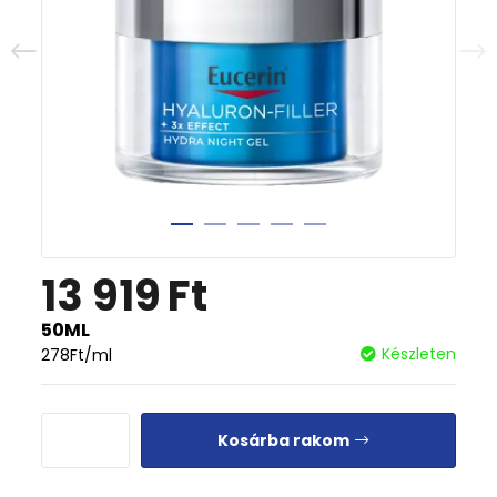
13 919
Ft
50ML
Készleten
278
Ft
/ml
Kosárba rakom