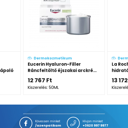
etikum
Dermokozmetikum
uron-Filler
La Roche-Posay Hyalu B5
éjszakai arckré...
hidratáló gél
13 172
Ft
L
Kiszerelés: 40ML
Kövessen minket
Hívjon minket
/azenpatikam
+3620 997 9977