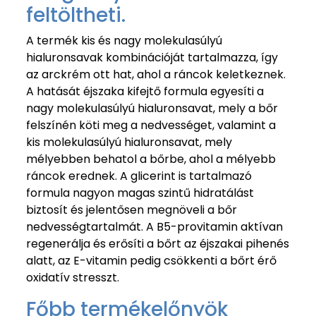
feltöltheti.
A termék kis és nagy molekulasúlyú
hialuronsavak kombinációját tartalmazza, így
az arckrém ott hat, ahol a ráncok keletkeznek.
A hatását éjszaka kifejtő formula egyesíti a
nagy molekulasúlyú hialuronsavat, mely a bőr
felszínén köti meg a nedvességet, valamint a
kis molekulasúlyú hialuronsavat, mely
mélyebben behatol a bőrbe, ahol a mélyebb
ráncok erednek. A glicerint is tartalmazó
formula nagyon magas szintű hidratálást
biztosít és jelentősen megnöveli a bőr
nedvességtartalmát. A B5-provitamin aktívan
regenerálja és erősíti a bőrt az éjszakai pihenés
alatt, az E-vitamin pedig csökkenti a bőrt érő
oxidatív stresszt.
Főbb termékelőnyök