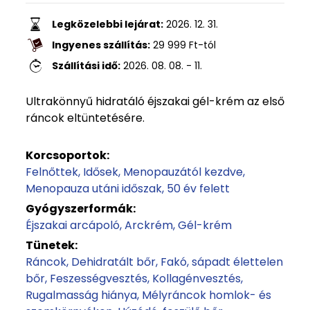
Legközelebbi lejárat:
2026. 12. 31.
Ingyenes szállítás:
29 999
Ft
-tól
Szállítási idő:
2026. 08. 08. - 11.
Ultrakönnyű hidratáló éjszakai gél-krém az első
ráncok eltüntetésére.
Korcsoportok:
Felnőttek
Idősek
Menopauzától kezdve
Menopauza utáni időszak
50 év felett
Gyógyszerformák:
Éjszakai arcápoló
Arckrém
Gél-krém
Tünetek:
Ráncok
Dehidratált bőr
Fakó, sápadt élettelen
bőr
Feszességvesztés
Kollagénvesztés
Rugalmasság hiánya
Mélyráncok homlok- és