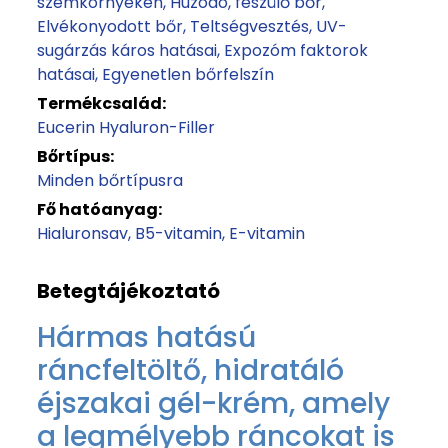
szemkörnyéken
Húzódó, feszülő bőr
Elvékonyodott bőr
Teltségvesztés
UV-
sugárzás káros hatásai
Expozóm faktorok
hatásai
Egyenetlen bőrfelszín
Termékcsalád:
Eucerin Hyaluron-Filler
Bőrtípus:
Minden bőrtípusra
Fő hatóanyag:
Hialuronsav
B5-vitamin
E-vitamin
Betegtájékoztató
Hármas hatású
ráncfeltöltő, hidratáló
éjszakai gél-krém, amely
a legmélyebb ráncokat is