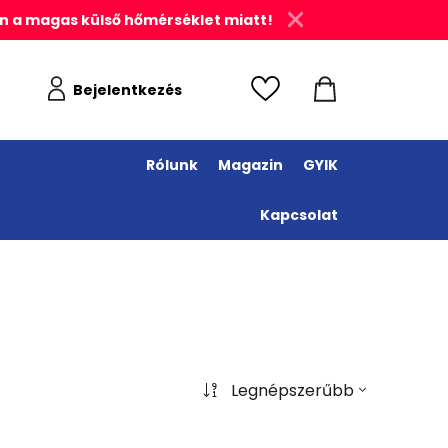
n a magas külső hőmérséklet miatt!
Bejelentkezés
Rólunk
Magazin
GYIK
Kapcsolat
Legnépszerűbb