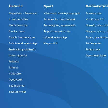
Életmód
Sport
Dermokozme
Megelőzés - Prevenció
Vitaminok, ásványi anyagok
Érzékeny bőr
Immunerősítés
Fehérje- és műzliszeletek
Vízhiányos bőr
Multivitaminok
Bemelegítés, regeneráció
Normál, száraz b
C-vitaminok
Teljesítmény-fokozók
Nagyon száraz, a
Csont- izomrendszer
Ízületek egészsége
Zsíros, problémás
Szív és erek egészsége
Kiegészítők
Bőröregedés
Emésztési problémák
Férfiak bőre
Intim higiénia
Gyermekek bőre
Felfázás
Stressz
Változókor
Gyógyteák
Szájhigiénia
Szexuális élet