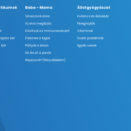
tikumok
Baba - Mama
Állatgyógyászat
Tervezzünk előre
Kullancs és élősködő
Az első megfázás
Féreghajtók
őr
Erősítsük az immunrendszert
Vitaminok
tópiás bőr
Érkeznek a fogak
Ízületi problémák
 bőr
Pöttyök a bőron
Egyéb szerek
Ha feszít a pocak
Napozunk? (Fényvédelem)