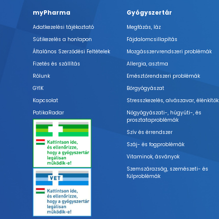
myPharma
Gyógyszertár
Adatkezelési tájékoztató
Megfázás, láz
Sütikezelés a honlapon
Fájdalomcsillapítás
Általános Szerződési Feltételek
Mozgásszervrendszeri problémák
Fizetés és szállítás
Allergia, asztma
Rólunk
Emésztőrendszeri problémák
GYIK
Bőrgyógyászat
Kapcsolat
Stresszkezelés, alvászavar, élénkítők
PatikaRadar
Nőgyógyászati-, húgyúti-, és
prosztataproblémák
Szív és érrendszer
Száj- és fogproblémák
Vitaminok, ásványok
Szemszárazság, szemészeti- és
fülproblémák