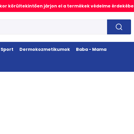
or körültekintően járjon el a termékek védelme érdekébe
Sport
Dermokozmetikumok
Baba - Mama