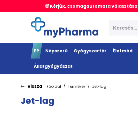
🥵 Kérjük, csomagautomata választásak
EP
Népszerű
Gyógyszertár
Életmód
Állatgyógyászat
Vissza
Főoldal
Termékek
Jet-lag
Jet-lag