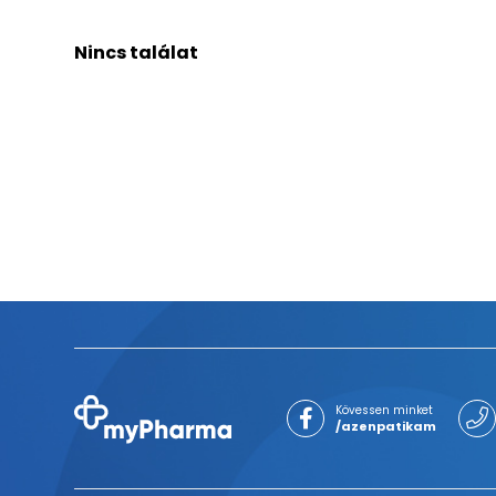
Nincs találat
Kövessen minket
/azenpatikam