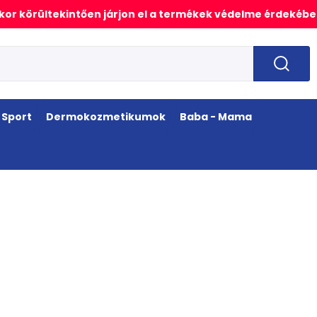
or körültekintően járjon el a termékek védelme érdekébe
Sport
Dermokozmetikumok
Baba - Mama