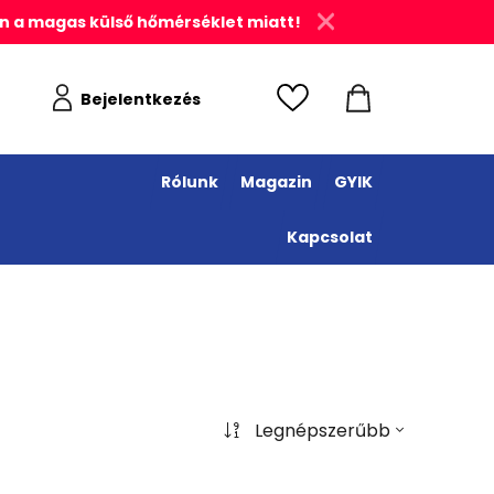
n a magas külső hőmérséklet miatt!
Bejelentkezés
Rólunk
Magazin
GYIK
Kapcsolat
Legnépszerűbb