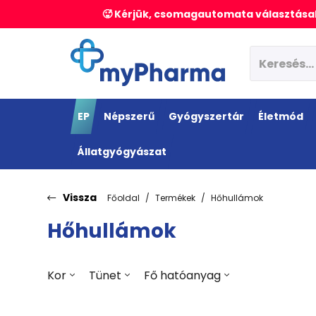
🥵 Kérjük, csomagautomata választásak
EP
Népszerű
Gyógyszertár
Életmód
Állatgyógyászat
Vissza
Főoldal
Termékek
Hőhullámok
Hőhullámok
Kor
Tünet
Fő hatóanyag