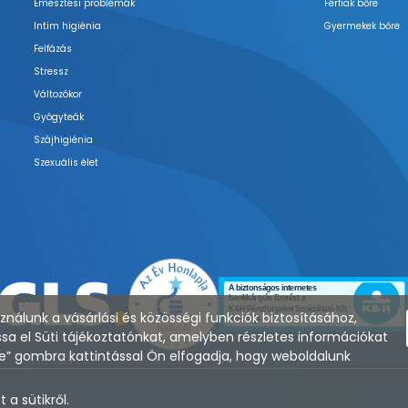
Emésztési problémák
Férfiak bőre
Intim higiénia
Gyermekek bőre
Felfázás
Stressz
Változókor
Gyógyteák
Szájhigiénia
Szexuális élet
nálunk a vásárlási és közösségi funkciók biztosításához,
sa el Süti tájékoztatónkat, amelyben részletes információkat
zése” gombra kattintással Ön elfogadja, hogy weboldalunk
a sütikről.