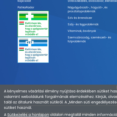
Kapcsolat
Stresszkezelés, alvászavar, élénkítők
PatikaRadar
Nőgyógyászati-, húgyúti-, és
prosztataproblémák
Szív és érrendszer
Száj- és fogproblémák
Vitaminok, ásványok
Szemszárazság, szemészeti- és
fülproblémák
A kényelmes vásárlási élmény nyújtása érdekében sütiket hasz
valamint weboldalunk forgalmának elemzéséhez. Kérjük, olvas
talál az általunk használt sütikről. A „Minden süti engedélye
sütiket használ.
© 2026 ⚕︎ Minden jog fenntartva ⚕︎ mypharma.hu
A
Sütikezelés a honlapon
oldalon megtalál minden információt 