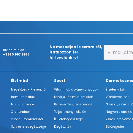
Ne maradjon le semmiről,
Hívjon minket
iratkozzon fel
+3620 997 9977
hírlevelünkre!
Életmód
Sport
Dermokozme
Megelőzés - Prevenció
Vitaminok, ásványi anyagok
Érzékeny bőr
Immunerősítés
Fehérje- és műzliszeletek
Vízhiányos bőr
Multivitaminok
Bemelegítés, regeneráció
Normál, száraz b
C-vitaminok
Teljesítmény-fokozók
Nagyon száraz, a
Csont- izomrendszer
Ízületek egészsége
Zsíros, problémás
Szív és erek egészsége
Kiegészítők
Bőröregedés