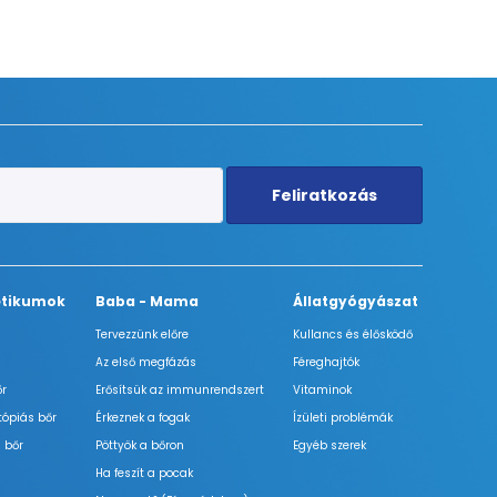
Feliratkozás
tikumok
Baba - Mama
Állatgyógyászat
Tervezzünk előre
Kullancs és élősködő
Az első megfázás
Féreghajtók
őr
Erősítsük az immunrendszert
Vitaminok
tópiás bőr
Érkeznek a fogak
Ízületi problémák
 bőr
Pöttyök a bőron
Egyéb szerek
Ha feszít a pocak