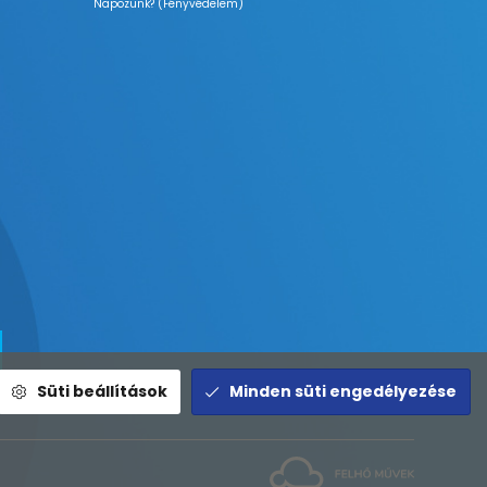
Napozunk? (Fényvédelem)
Süti beállítások
Minden süti engedélyezése