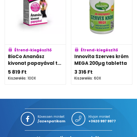
Étrend-kiegészítő
Étrend-kiegészítő
BioCo Ananász
Innovita Szerves króm
kivonat papayával t...
MEGA 200µg tabletta
5 819
Ft
3 316
Ft
Kiszerelés: 100X
Kiszerelés: 60X
Kövessen minket
Hívjon minket
/azenpatikam
+3620 997 9977