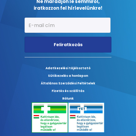
Ne maradjon le semmiről,
iratkozzon fel hírlevelünkre!
Feliratkozás
Adatkezelési tájékoztató
Sütikezelés a honlapon
Általános Szerződési Feltételek
Fizetés és szállítás
Rólunk