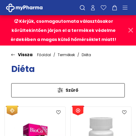
🥵 Kérjük, csomagautomata választásakor
körültekintően járjon el a termékek védelme
érdekében a magas külső hőmérséklet miatt!
Vissza
Főoldal
Termékek
Diéta
Diéta
Szűrő