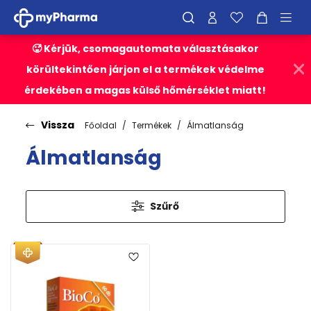
🥵 Kérjük, csomagautomata választásakor
körültekintően járjon el a termékek védelme
érdekében a magas külső hőmérséklet miatt!
Vissza
Főoldal
Termékek
Álmatlanság
Álmatlanság
Szűrő