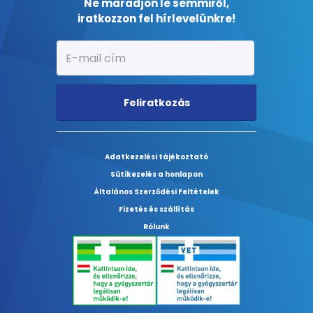
Ne maradjon le semmiről,
iratkozzon fel hírlevelünkre!
Feliratkozás
Adatkezelési tájékoztató
Sütikezelés a honlapon
Általános Szerződési Feltételek
Fizetés és szállítás
Rólunk