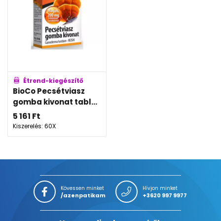
Étrend-kiegészítő
BioCo Pecsétviasz
gomba kivonat tabl...
5 161
Ft
Kiszerelés: 60X
Kövessen minket
Hívjon minket
/azenpatikam
+3620 997 9977