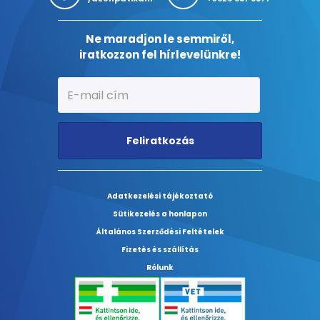
Ne maradjon le semmiről,
iratkozzon fel hírlevelünkre!
Feliratkozás
Adatkezelési tájékoztató
Sütikezelés a honlapon
Általános Szerződési Feltételek
Fizetés és szállítás
Rólunk