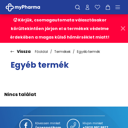
🥵 Kérjük, csomagautomata választásakor
körültekintően járjon el a termékek védelme
érdekében a magas külső hőmérséklet miatt!
Vissza
Főoldal
Termékek
Egyéb termék
Egyéb termék
Nincs találat
Kövessen minket
Hívjon minket
/azenpatikam
+3620 997 9977