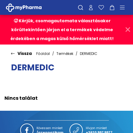
🥵 Kérjük, csomagautomata választásakor
körültekintően járjon el a termékek védelme
érdekében a magas külső hőmérséklet miatt!
Vissza
Főoldal
Termékek
DERMEDIC
DERMEDIC
Nincs találat
Kövessen minket
Hívjon minket
/azenpatikam
+3620 997 9977