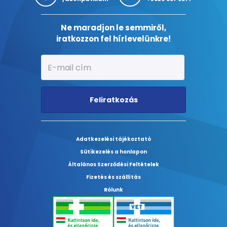
Ne maradjon le semmiről,
iratkozzon fel hírlevelünkre!
Feliratkozás
Adatkezelési tájékoztató
Sütikezelés a honlapon
Általános Szerződési Feltételek
Fizetés és szállítás
Rólunk