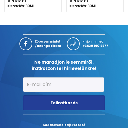
9 499
Ft
9 499
Ft
Kiszerelés: 30ML
Kiszerelés: 30ML
Kövessen minket
Hívjon minket
/azenpatikam
+3620 997 9977
Ne maradjon le semmiről,
iratkozzon fel hírlevelünkre!
Feliratkozás
Adatkezelési tájékoztató