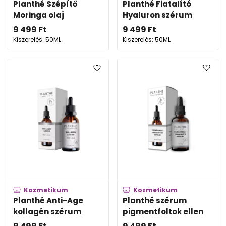
Planthé Szépítő
Planthé Fiatalító
Moringa olaj
Hyaluron szérum
9 499
Ft
9 499
Ft
Kiszerelés: 50ML
Kiszerelés: 50ML
Kozmetikum
Kozmetikum
Planthé Anti-Age
Planthé szérum
kollagén szérum
pigmentfoltok ellen