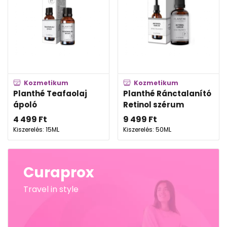
Kozmetikum
Kozmetikum
Planthé Teafaolaj
Planthé Ránctalanító
ápoló
Retinol szérum
4 499
Ft
9 499
Ft
Kiszerelés: 15ML
Kiszerelés: 50ML
Curaprox
Travel in style