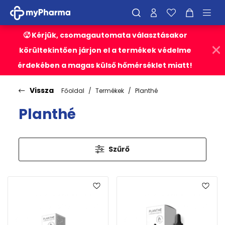
🥵 Kérjük, csomagautomata választásakor
körültekintően járjon el a termékek védelme
érdekében a magas külső hőmérséklet miatt!
Vissza
Főoldal
Termékek
Planthé
Planthé
Szűrő