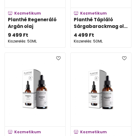
Kozmetikum
Kozmetikum
Planthé Regeneráló
Planthé Tápláló
Argán olaj
Sárgabarackmag ol...
9 499
Ft
4 499
Ft
Kiszerelés: 50ML
Kiszerelés: 50ML
Kozmetikum
Kozmetikum