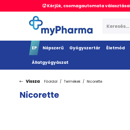
🥵 Kérjük, csomagautomata választásak
EP
Népszerű
Gyógyszertár
Életmód
Állatgyógyászat
Vissza
Főoldal
Termékek
Nicorette
Nicorette