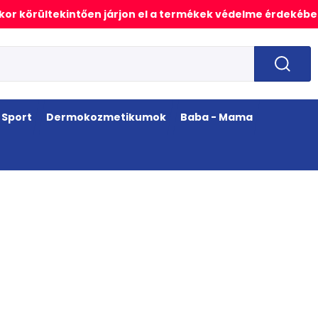
or körültekintően járjon el a termékek védelme érdekébe
Sport
Dermokozmetikumok
Baba - Mama