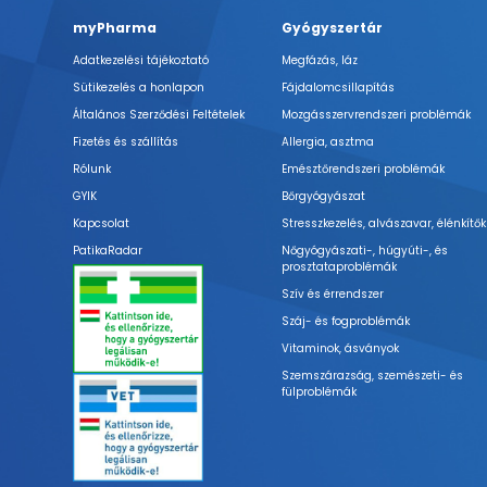
myPharma
Gyógyszertár
Adatkezelési tájékoztató
Megfázás, láz
Sütikezelés a honlapon
Fájdalomcsillapítás
Általános Szerződési Feltételek
Mozgásszervrendszeri problémák
Fizetés és szállítás
Allergia, asztma
Rólunk
Emésztőrendszeri problémák
GYIK
Bőrgyógyászat
Kapcsolat
Stresszkezelés, alvászavar, élénkítők
PatikaRadar
Nőgyógyászati-, húgyúti-, és
prosztataproblémák
Szív és érrendszer
Száj- és fogproblémák
Vitaminok, ásványok
Szemszárazság, szemészeti- és
fülproblémák