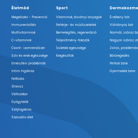
Életmód
Sport
Dermokozme
Megelőzés - Prevenció
Vitaminok, ásványi anyagok
Érzékeny bőr
Immunerősítés
Fehérje- és műzliszeletek
Vízhiányos bőr
Multivitaminok
Bemelegítés, regeneráció
Normál, száraz b
C-vitaminok
Teljesítmény-fokozók
Nagyon száraz, a
Csont- izomrendszer
Ízületek egészsége
Zsíros, problémás
Szív és erek egészsége
Kiegészítők
Bőröregedés
Emésztési problémák
Férfiak bőre
Intim higiénia
Gyermekek bőre
Felfázás
Stressz
Változókor
Gyógyteák
Szájhigiénia
Szexuális élet