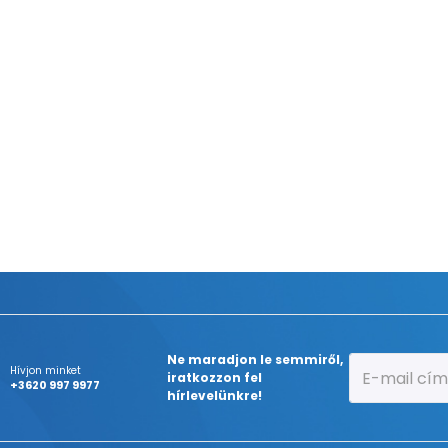
Ne maradjon le semmiről,
Hívjon minket
iratkozzon fel
+3620 997 9977
hírlevelünkre!