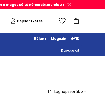
n a magas külső hőmérséklet miatt!
Bejelentkezés
Rólunk
Magazin
GYIK
Kapcsolat
Legnépszerűbb