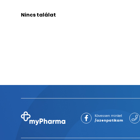
Nincs találat
Kövessen minket
/azenpatikam