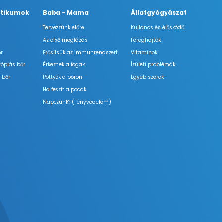
tikumok
Baba - Mama
Állatgyógyászat
Tervezzünk előre
Kullancs és élősködő
Az első megfázás
Féreghajtók
őr
Erősítsük az immunrendszert
Vitaminok
tópiás bőr
Érkeznek a fogak
Ízületi problémák
 bőr
Pöttyök a bőron
Egyéb szerek
Ha feszít a pocak
Napozunk? (Fényvédelem)