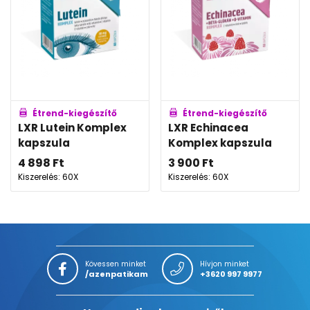
Étrend-kiegészítő
Étrend-kiegészítő
LXR Lutein Komplex
LXR Echinacea
kapszula
Komplex kapszula
4 898
Ft
3 900
Ft
Kiszerelés: 60X
Kiszerelés: 60X
Kövessen minket
Hívjon minket
/azenpatikam
+3620 997 9977