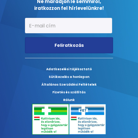
Ne maradjon le semmiről,
iratkozzon fel hírlevelünkre!
Feliratkozás
Adatkezelési tájékoztató
Sütikezelés a honlapon
Általános Szerződési Feltételek
Fizetés és szállítás
Rólunk