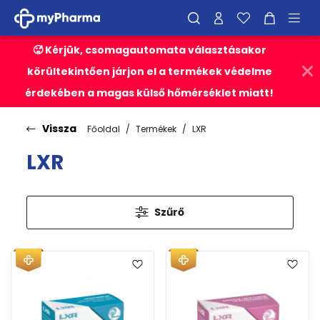
🥵 Kérjük, csomagautomata választásakor
körültekintően járjon el a termékek védelme
érdekében a magas külső hőmérséklet miatt!
Vissza
Főoldal
Termékek
LXR
LXR
Szűrő