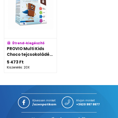
Étrend-kiegészítő
PROVIO Multi Kids
Choco tejcsokoládé...
5 473
Ft
Kiszerelés: 20X
Kövessen minket
Hívjon minket
/azenpatikam
+3620 997 9977