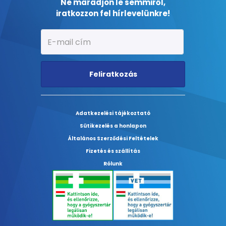
Ne maradjon le semmiről,
iratkozzon fel hírlevelünkre!
Feliratkozás
Adatkezelési tájékoztató
Sütikezelés a honlapon
Általános Szerződési Feltételek
Fizetés és szállítás
Rólunk