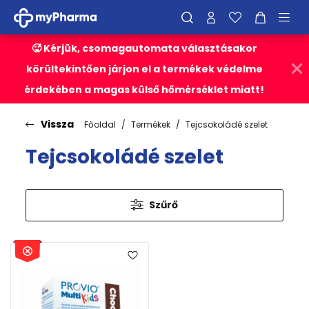
🥵 Kérjük, csomagautomata választásakor
körültekintően járjon el a termékek védelme
érdekében a magas külső hőmérséklet miatt!
Vissza
Főoldal
Termékek
Tejcsokoládé szelet
Tejcsokoládé szelet
Szűrő