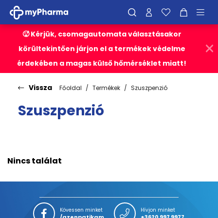
🥵 Kérjük, csomagautomata választásakor
körültekintően járjon el a termékek védelme
érdekében a magas külső hőmérséklet miatt!
Vissza
Főoldal
Termékek
Szuszpenzió
Szuszpenzió
Nincs találat
Kövessen minket
Hívjon minket
/azenpatikam
+3620 997 9977