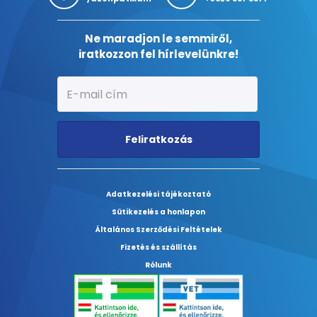
Ne maradjon le semmiről,
iratkozzon fel hírlevelünkre!
Feliratkozás
Adatkezelési tájékoztató
Sütikezelés a honlapon
Általános Szerződési Feltételek
Fizetés és szállítás
Rólunk