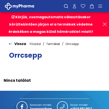
🥵 Kérjük, csomagautomata választásakor
körültekintően járjon el a termékek védelme
érdekében a magas külső hőmérséklet miatt!
Vissza
Főoldal
Termékek
Orrcsepp
Orrcsepp
Nincs találat
Kövessen minket
Hívjon minket
/azenpatikam
+3620 997 9977