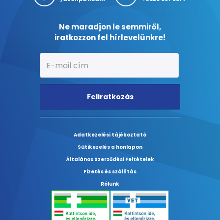
Ne maradjon le semmiről,
iratkozzon fel hírlevelünkre!
Feliratkozás
Adatkezelési tájékoztató
Sütikezelés a honlapon
Általános Szerződési Feltételek
Fizetés és szállítás
Rólunk