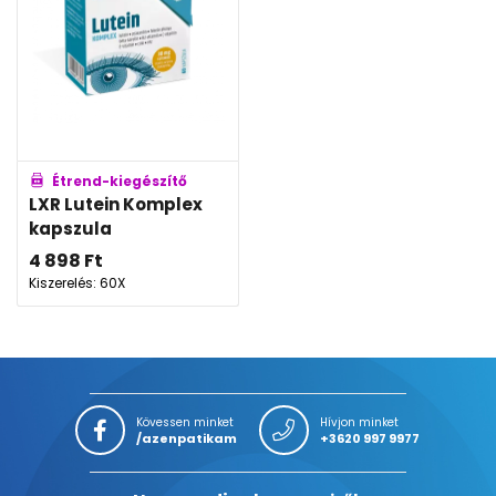
Étrend-kiegészítő
LXR Lutein Komplex
kapszula
4 898
Ft
Kiszerelés: 60X
Kövessen minket
Hívjon minket
/azenpatikam
+3620 997 9977