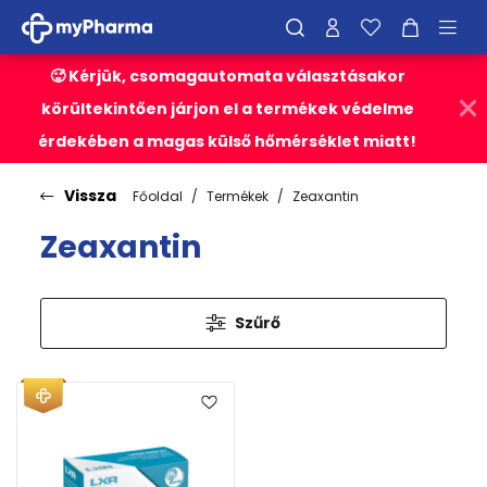
🥵 Kérjük, csomagautomata választásakor
körültekintően járjon el a termékek védelme
érdekében a magas külső hőmérséklet miatt!
Vissza
Főoldal
Termékek
Zeaxantin
Zeaxantin
Szűrő