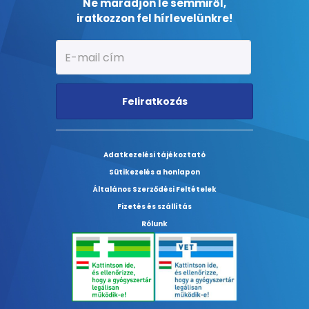
Ne maradjon le semmiről,
iratkozzon fel hírlevelünkre!
Feliratkozás
Adatkezelési tájékoztató
Sütikezelés a honlapon
Általános Szerződési Feltételek
Fizetés és szállítás
Rólunk