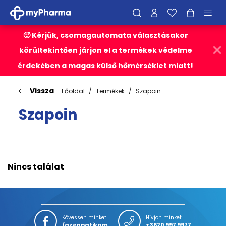
🥵 Kérjük, csomagautomata választásakor
körültekintően járjon el a termékek védelme
érdekében a magas külső hőmérséklet miatt!
Vissza
Főoldal
Termékek
Szapoin
Szapoin
Nincs találat
Kövessen minket
Hívjon minket
/azenpatikam
+3620 997 9977