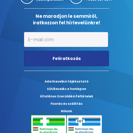
Ne maradjon le semmiről,
iratkozzon fel hírlevelünkre!
Feliratkozás
Adatkezelési tájékoztató
Sütikezelés a honlapon
Általános Szerződési Feltételek
Fizetés és szállítás
Rólunk