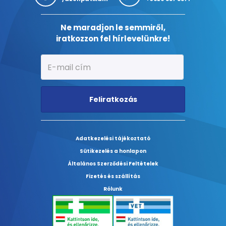
Ne maradjon le semmiről,
iratkozzon fel hírlevelünkre!
Feliratkozás
Adatkezelési tájékoztató
Sütikezelés a honlapon
Általános Szerződési Feltételek
Fizetés és szállítás
Rólunk