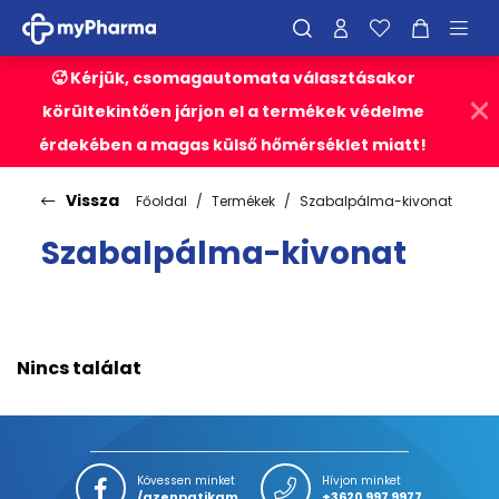
🥵 Kérjük, csomagautomata választásakor
körültekintően járjon el a termékek védelme
érdekében a magas külső hőmérséklet miatt!
Vissza
Főoldal
Termékek
Szabalpálma-kivonat
Szabalpálma-kivonat
Nincs találat
Kövessen minket
Hívjon minket
/azenpatikam
+3620 997 9977