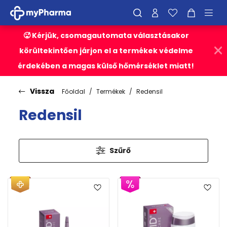
🥵 Kérjük, csomagautomata választásakor
körültekintően járjon el a termékek védelme
érdekében a magas külső hőmérséklet miatt!
Vissza
Főoldal
Termékek
Redensil
Redensil
Szűrő