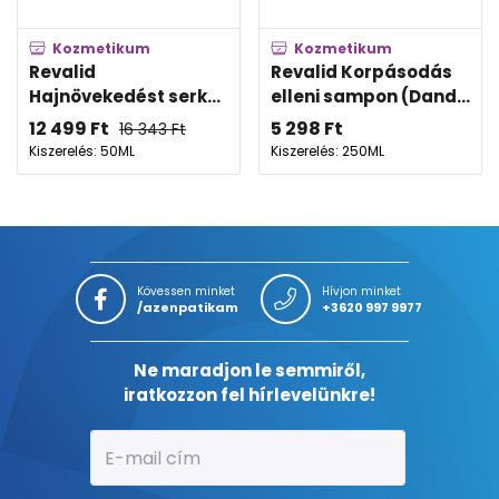
Kozmetikum
Kozmetikum
Revalid
Revalid Korpásodás
Hajnövekedést serk...
elleni sampon (Dand...
12 499
Ft
5 298
Ft
16 343
Ft
Kiszerelés: 50ML
Kiszerelés: 250ML
Kövessen minket
Hívjon minket
/azenpatikam
+3620 997 9977
Ne maradjon le semmiről,
iratkozzon fel hírlevelünkre!