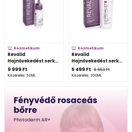
Kozmetikum
Kozmetikum
Revalid
Revalid
Hajnövekedést serk...
Hajnövekedést serk...
9 999
Ft
5 499
Ft
6 653
Ft
Kiszerelés: 50ML
Kiszerelés: 200ML
Fényvédő rosaceás
bőrre
Photoderm AR+