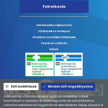
Feliratkozás
Adatkezelési tájékoztató
Sütikezelés a honlapon
Általános Szerződési Feltételek
Fizetés és szállítás
Rólunk
Süti beállítások
Minden süti engedélyezése
A kényelmes vásárlási élmény nyújtása érdekében sütiket
használunk a vásárlási és közösségi funkciók biztosításához,
valamint weboldalunk forgalmának elemzéséhez. Kérjük, olvassa el