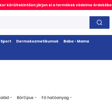
or körültekintően járjon el a termékek védelme érdekébe
Sport
Dermokozmetikumok
Baba - Mama
alád
Bőrtípus
Fő hatóanyag