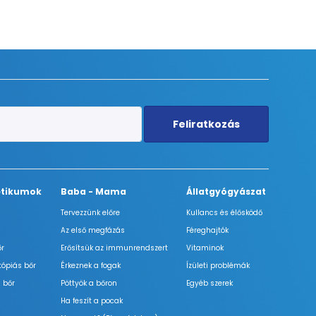
Feliratkozás
tikumok
Baba - Mama
Állatgyógyászat
Tervezzünk előre
Kullancs és élősködő
Az első megfázás
Féreghajtók
őr
Erősítsük az immunrendszert
Vitaminok
tópiás bőr
Érkeznek a fogak
Ízületi problémák
 bőr
Pöttyök a bőron
Egyéb szerek
Ha feszít a pocak