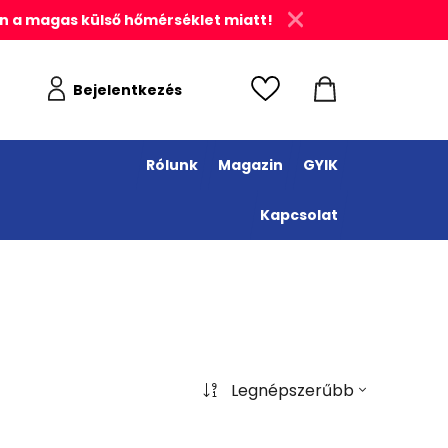
n a magas külső hőmérséklet miatt!
Bejelentkezés
Rólunk
Magazin
GYIK
Kapcsolat
Legnépszerűbb