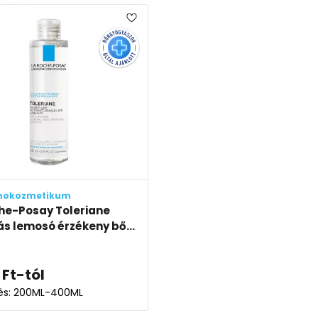
mokozmetikum
he-Posay Toleriane
ás lemosó érzékeny bő...
Ft
-tól
lés: 200ML-400ML