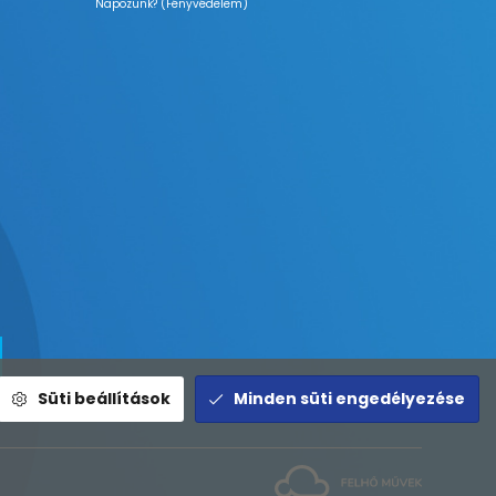
Napozunk? (Fényvédelem)
Süti beállítások
Minden süti engedélyezése