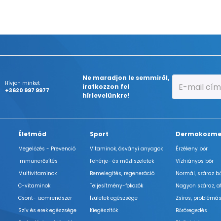
Ne maradjon le semmiről,
Hívjon minket
iratkozzon fel
+3620 997 9977
hírlevelünkre!
Életmód
Sport
Dermokozme
Megelőzés - Prevenció
Vitaminok, ásványi anyagok
Érzékeny bőr
Immunerősítés
Fehérje- és műzliszeletek
Vízhiányos bőr
Multivitaminok
Bemelegítés, regeneráció
Normál, száraz b
C-vitaminok
Teljesítmény-fokozók
Nagyon száraz, a
Csont- izomrendszer
Ízületek egészsége
Zsíros, problémás
Szív és erek egészsége
Kiegészítők
Bőröregedés