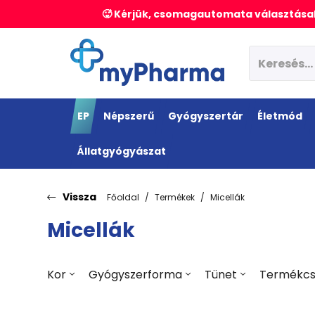
🥵 Kérjük, csomagautomata választásak
EP
Népszerű
Gyógyszertár
Életmód
Állatgyógyászat
Vissza
Főoldal
Termékek
Micellák
Micellák
Kor
Gyógyszerforma
Tünet
Termékcs