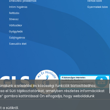
Emésztési problémák
Férfiak bőre
Intim higiénia
Gyermekek bőre
Felfázás
Stressz
Változókor
Gyógyteák
Szájhigiénia
Szexuális élet
nálunk a vásárlási és közösségi funkciók biztosításához,
sa el Süti tájékoztatónkat, amelyben részletes információkat
zése” gombra kattintással Ön elfogadja, hogy weboldalunk
a sütikről.