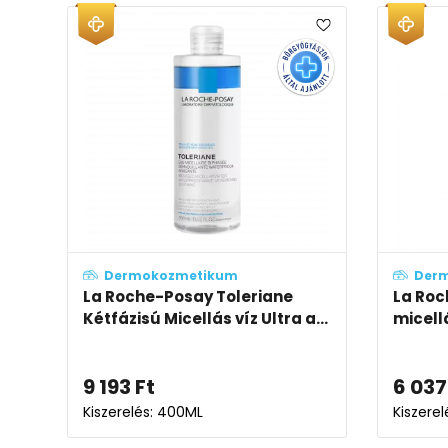
Dermokozmetikum
Der
La Roche-Posay Toleriane
La Roc
Kétfázisú Micellás víz Ultra a...
micell
9 193
Ft
6 037
Kiszerelés: 400ML
Kiszere