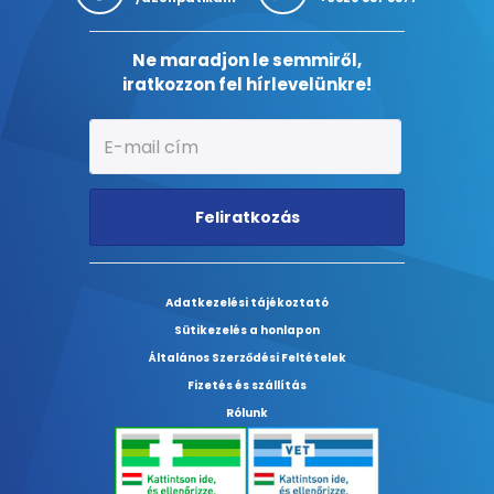
Ne maradjon le semmiről,
iratkozzon fel hírlevelünkre!
Feliratkozás
Adatkezelési tájékoztató
Sütikezelés a honlapon
Általános Szerződési Feltételek
Fizetés és szállítás
Rólunk