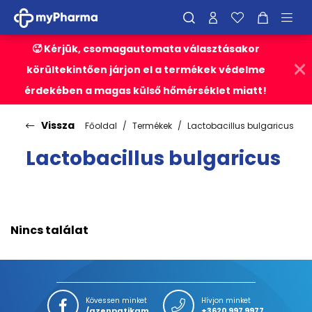
🥵 Kérjük, csomagautomata választásakor
körültekintően járjon el a termékek védelme
érdekében a magas külső hőmérséklet miatt!
Vissza
Főoldal
Termékek
Lactobacillus bulgaricus
Lactobacillus bulgaricus
Nincs találat
Kövessen minket
Hívjon minket
/azenpatikam
+3620 997 9977