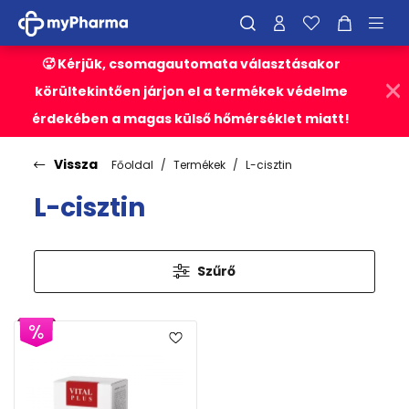
🥵 Kérjük, csomagautomata választásakor
körültekintően járjon el a termékek védelme
érdekében a magas külső hőmérséklet miatt!
Vissza
Főoldal
Termékek
L-cisztin
L-cisztin
Szűrő