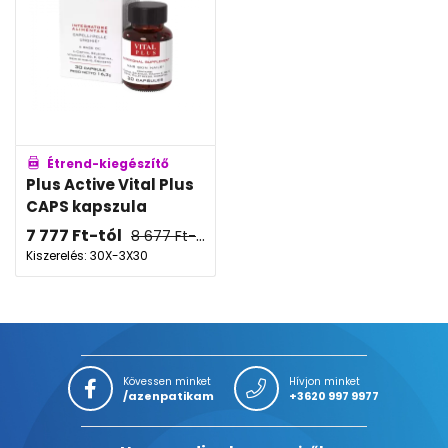
Étrend-kiegészítő
Plus Active Vital Plus
CAPS kapszula
7 777
Ft
-tól
8 677
Ft
-tól
Kiszerelés: 30X-3X30
Kövessen minket
Hívjon minket
/azenpatikam
+3620 997 9977