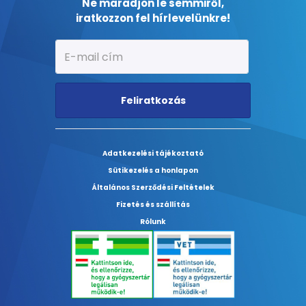
Ne maradjon le semmiről,
iratkozzon fel hírlevelünkre!
Feliratkozás
Adatkezelési tájékoztató
Sütikezelés a honlapon
Általános Szerződési Feltételek
Fizetés és szállítás
Rólunk