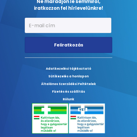
Ne maradjon le semmiről,
iratkozzon fel hírlevelünkre!
Feliratkozás
Adatkezelési tájékoztató
Sütikezelés a honlapon
Általános Szerződési Feltételek
Fizetés és szállítás
Rólunk