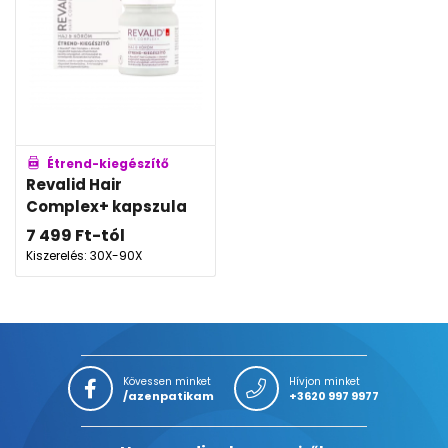
Étrend-kiegészítő
Revalid Hair
Complex+ kapszula
7 499
Ft
-tól
Kiszerelés: 30X-90X
Kövessen minket
Hívjon minket
/azenpatikam
+3620 997 9977