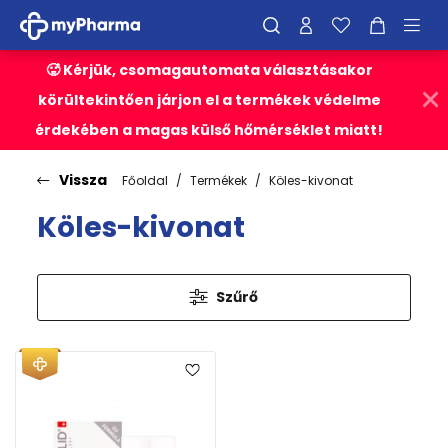
🥵 Kérjük, csomagautomata választásakor
körültekintően járjon el a termékek védelme
érdekében a magas külső hőmérséklet miatt!
Vissza
Főoldal
Termékek
Köles-kivonat
Köles-kivonat
Szűrő