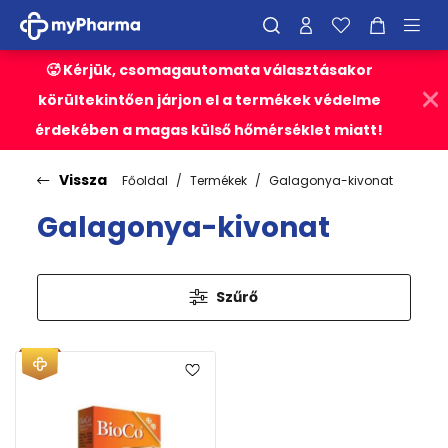
🥵 Kérjük, csomagautomata választásakor
körültekintően járjon el a termékek védelme
érdekében a magas külső hőmérséklet miatt!
Vissza
Főoldal
Termékek
Galagonya-kivonat
Galagonya-kivonat
Szűrő