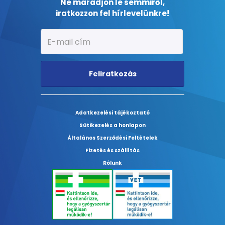
Ne maradjon le semmiről,
iratkozzon fel hírlevelünkre!
Feliratkozás
Adatkezelési tájékoztató
Sütikezelés a honlapon
Általános Szerződési Feltételek
Fizetés és szállítás
Rólunk