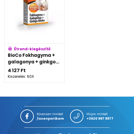
Étrend-kiegészítő
BioCo Fokhagyma +
galagonya + ginkgo...
4 127
Ft
Kiszerelés: 60X
Kövessen minket
Hívjon minket
/azenpatikam
+3620 997 9977