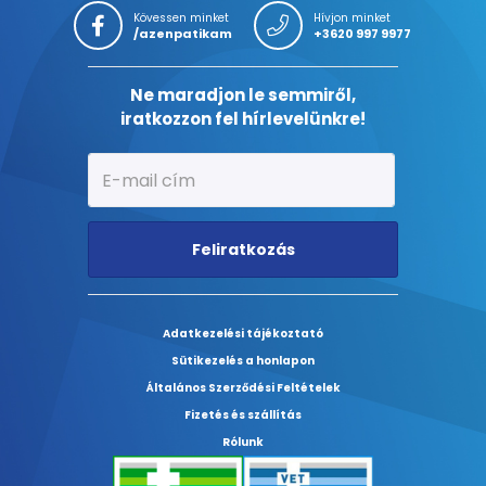
Kövessen minket
Hívjon minket
/azenpatikam
+3620 997 9977
Ne maradjon le semmiről,
iratkozzon fel hírlevelünkre!
Feliratkozás
Adatkezelési tájékoztató
Sütikezelés a honlapon
Általános Szerződési Feltételek
Fizetés és szállítás
Rólunk