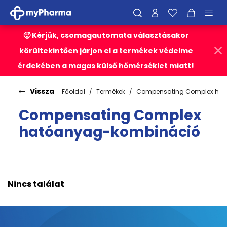
🥵 Kérjük, csomagautomata választásakor
körültekintően járjon el a termékek védelme
érdekében a magas külső hőmérséklet miatt!
Vissza
Főoldal
Termékek
Compensating Complex ha
Compensating Complex
hatóanyag-kombináció
Nincs találat