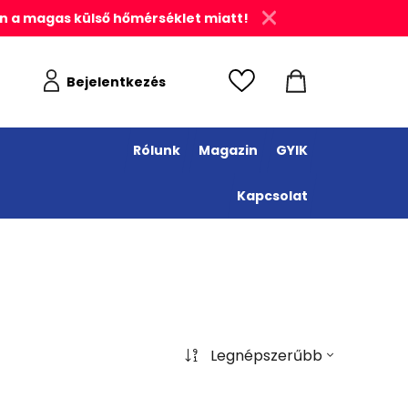
n a magas külső hőmérséklet miatt!
Bejelentkezés
Rólunk
Magazin
GYIK
Kapcsolat
Legnépszerűbb