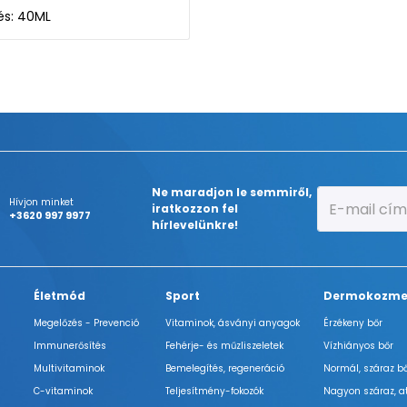
lés: 40ML
Ne maradjon le semmiről,
Hívjon minket
iratkozzon fel
+3620 997 9977
hírlevelünkre!
Életmód
Sport
Dermokozme
Megelőzés - Prevenció
Vitaminok, ásványi anyagok
Érzékeny bőr
Immunerősítés
Fehérje- és műzliszeletek
Vízhiányos bőr
Multivitaminok
Bemelegítés, regeneráció
Normál, száraz b
C-vitaminok
Teljesítmény-fokozók
Nagyon száraz, a