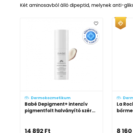
Két aminosavból álló dipeptid, melynek anti-glik
Dermokozmetikum
Der
Babé Depigment+ intenzív
La Roc
pigmentfolt halványító szér...
bőrmeg
14 892
Ft
8 160