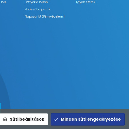
 bőr
Pöttyök a bőron
Egyéb szerek
Ha feszít a pocak
Napozunk? (Fényvédelem)
Süti beállítások
Minden süti engedélyezése