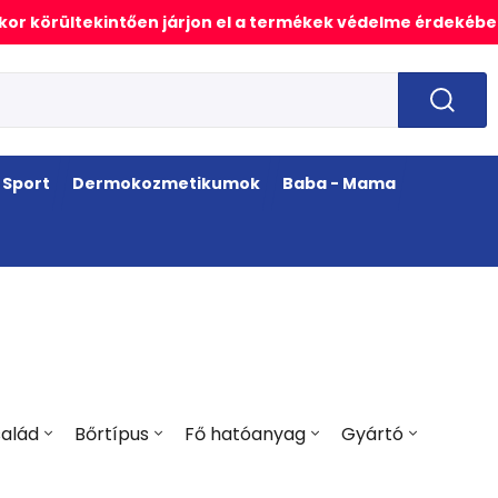
or körültekintően járjon el a termékek védelme érdekébe
Sport
Dermokozmetikumok
Baba - Mama
alád
Bőrtípus
Fő hatóanyag
Gyártó