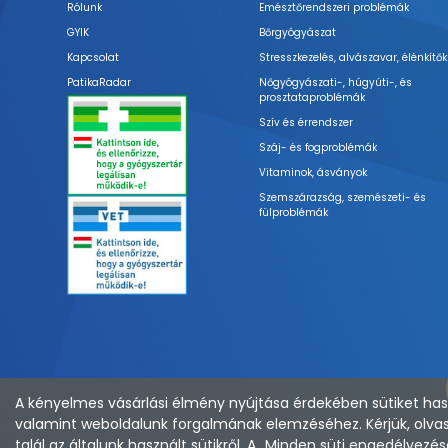
Rólunk
Emésztőrendszeri problémák
GYIK
Bőrgyógyászat
Kapcsolat
Stresszkezelés, alvászavar, élénkítők
PatikaRadar
Nőgyógyászati-, húgyúti-, és
prosztataproblémák
Szív és érrendszer
Száj- és fogproblémák
Vitaminok, ásványok
Szemszárazság, szemészeti- és
fülproblémák
A kényelmes vásárlási élmény nyújtása érdekében sütiket hasz
valamint weboldalunk forgalmának elemzéséhez. Kérjük, olvas
talál az általunk használt sütikről. A „Minden süti engedélye