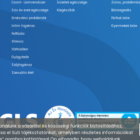
Csont- izomrendszer
Ízületek egészsége
Zsíros, problémás
Szív és erek egészsége
Kiegészítők
Bőröregedés
Emésztési problémák
Férfiak bőre
Intim higiénia
Gyermekek bőre
Felfázás
Stressz
Változókor
Gyógyteák
Szájhigiénia
Szexuális élet
nálunk a vásárlási és közösségi funkciók biztosításához,
sa el Süti tájékoztatónkat, amelyben részletes információkat
zése” gombra kattintással Ön elfogadja, hogy weboldalunk