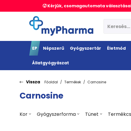
🥵 Kérjük, csomagautomata választásak
EP
Népszerű
Gyógyszertár
Életmód
Állatgyógyászat
Vissza
Főoldal
Termékek
Carnosine
Carnosine
Kor
Gyógyszerforma
Tünet
Termékcs