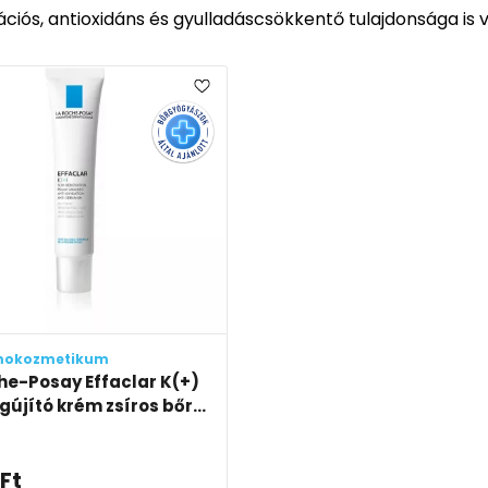
ációs, antioxidáns és gyulladáscsökkentő tulajdonsága is 
mokozmetikum
he-Posay Effaclar K(+)
újító krém zsíros bőr...
Ft