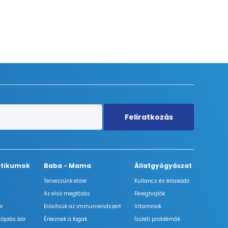
Feliratkozás
tikumok
Baba - Mama
Állatgyógyászat
Tervezzünk előre
Kullancs és élősködő
Az első megfázás
Féreghajtók
őr
Erősítsük az immunrendszert
Vitaminok
tópiás bőr
Érkeznek a fogak
Ízületi problémák