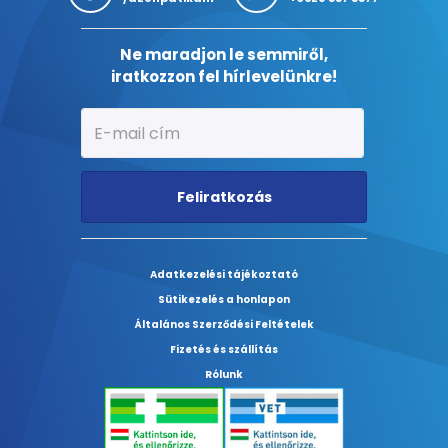
Ne maradjon le semmiről,
iratkozzon fel hírlevelünkre!
Feliratkozás
Adatkezelési tájékoztató
Sütikezelés a honlapon
Általános Szerződési Feltételek
Fizetés és szállítás
Rólunk