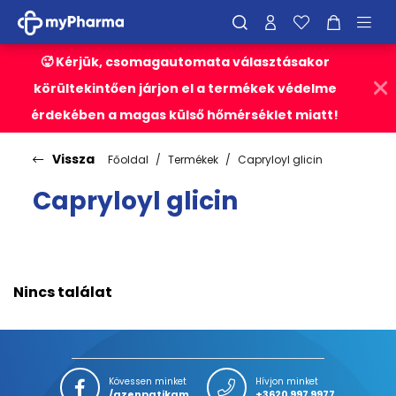
🥵 Kérjük, csomagautomata választásakor
körültekintően járjon el a termékek védelme
érdekében a magas külső hőmérséklet miatt!
Vissza
Főoldal
Termékek
Capryloyl glicin
Capryloyl glicin
Nincs találat
Kövessen minket
Hívjon minket
/azenpatikam
+3620 997 9977