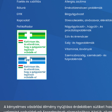
Fizetés és szállítás
Allergia, asztma
Rólunk
Emésztőrendszeri problémák
GYIK
Bőrgyógyászat
Kapcsolat
Stresszkezelés, alvászavar, élénkítők
PatikaRadar
Nőgyógyászati-, húgyúti-, és
prosztataproblémák
Szív és érrendszer
Száj- és fogproblémák
Vitaminok, ásványok
Szemszárazság, szemészeti- és
fülproblémák
A kényelmes vásárlási élmény nyújtása érdekében sütiket hasz