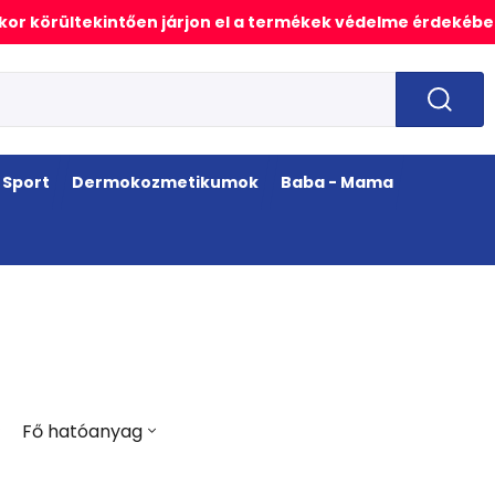
or körültekintően járjon el a termékek védelme érdekébe
Sport
Dermokozmetikumok
Baba - Mama
Fő hatóanyag