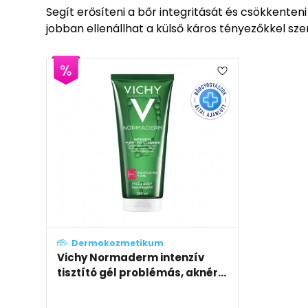
Segít erősíteni a bőr integritását és csökkenten
jobban ellenállhat a külső káros tényezőkkel sz
Dermokozmetikum
Vichy Normaderm intenzív
tisztító gél problémás, aknér...