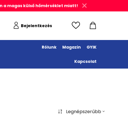
n a magas külső hőmérséklet miatt!
Bejelentkezés
Rólunk
Magazin
GYIK
Kapcsolat
Legnépszerűbb