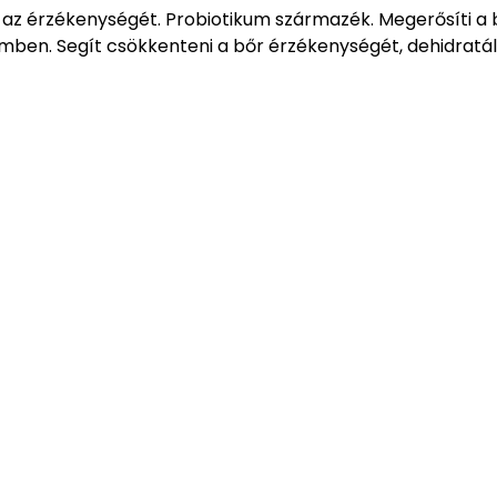
i az érzékenységét. Probiotikum származék. Megerősíti a b
emben. Segít csökkenteni a bőr érzékenységét, dehidratál