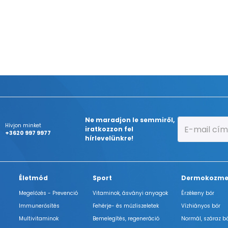
Ne maradjon le semmiről,
Hívjon minket
iratkozzon fel
+3620 997 9977
hírlevelünkre!
Életmód
Sport
Dermokozme
Megelőzés - Prevenció
Vitaminok, ásványi anyagok
Érzékeny bőr
Immunerősítés
Fehérje- és műzliszeletek
Vízhiányos bőr
Multivitaminok
Bemelegítés, regeneráció
Normál, száraz b