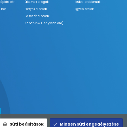
tópiás bőr
Érkeznek a fogak
Ízületi problémák
 bőr
Pöttyök a bőron
Egyéb szerek
Ha feszít a pocak
Napozunk? (Fényvédelem)
Süti beállítások
Minden süti engedélyezése