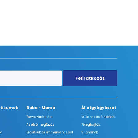
Feliratkozás
tikumok
Baba - Mama
Állatgyógyászat
Tervezzünk előre
Kullancs és élősködő
Az első megfázás
Féreghajtók
őr
Erősítsük az immunrendszert
Vitaminok