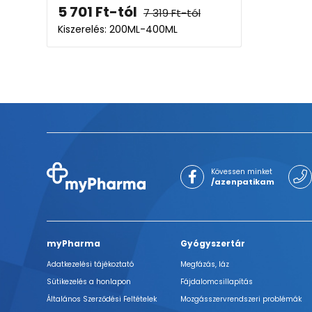
5 701
Ft
-tól
7 319
Ft
-tól
Kiszerelés: 200ML-400ML
Kövessen minket
/azenpatikam
myPharma
Gyógyszertár
Adatkezelési tájékoztató
Megfázás, láz
Sütikezelés a honlapon
Fájdalomcsillapítás
Általános Szerződési Feltételek
Mozgásszervrendszeri problémák