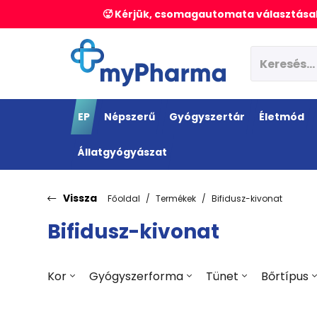
🥵 Kérjük, csomagautomata választásak
EP
Népszerű
Gyógyszertár
Életmód
Állatgyógyászat
Vissza
Főoldal
Termékek
Bifidusz-kivonat
Bifidusz-kivonat
Kor
Gyógyszerforma
Tünet
Bőrtípus