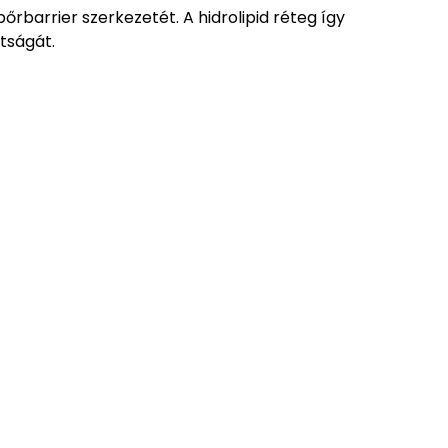
őrbarrier szerkezetét. A hidrolipid réteg így
tságát.