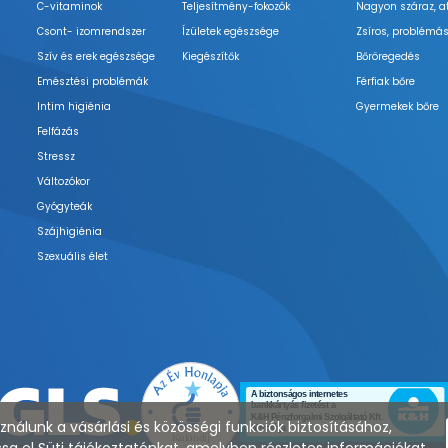
C-vitaminok
Teljesítmény-fokozók
Nagyon száraz, a
Csont- izomrendszer
Ízületek egészsége
Zsíros, problémás
Szív és erek egészsége
Kiegészítők
Bőröregedés
Emésztési problémák
Férfiak bőre
Intim higiénia
Gyermekek bőre
Felfázás
Stressz
Változókor
Gyógyteák
Szájhigiénia
Szexuális élet
nálunk a vásárlási és közösségi funkciók biztosításához,