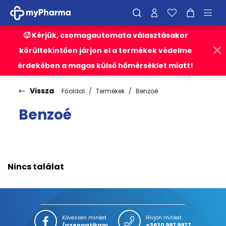
🥵 Kérjük, csomagautomata választásakor
körültekintően járjon el a termékek védelme
érdekében a magas külső hőmérséklet miatt!
Vissza
Főoldal
Termékek
Benzoé
Benzoé
Nincs találat
Kövessen minket
Hívjon minket
/azenpatikam
+3620 997 9977