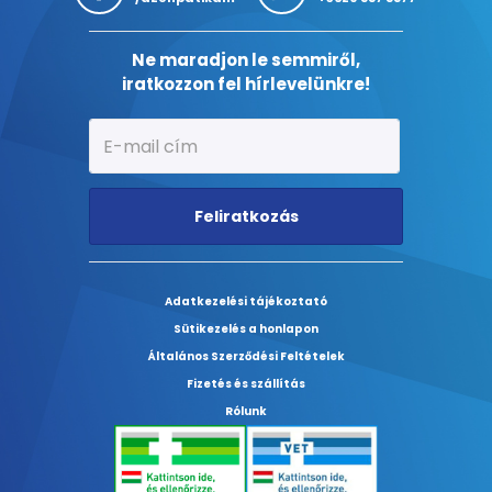
Ne maradjon le semmiről,
iratkozzon fel hírlevelünkre!
Feliratkozás
Adatkezelési tájékoztató
Sütikezelés a honlapon
Általános Szerződési Feltételek
Fizetés és szállítás
Rólunk