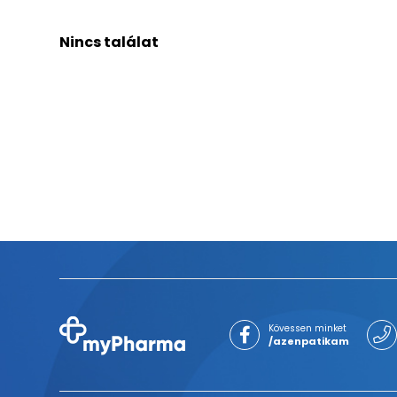
Nincs találat
Kövessen minket
/azenpatikam