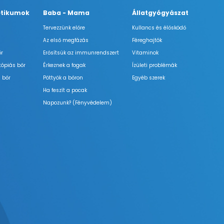
tikumok
Baba - Mama
Állatgyógyászat
Tervezzünk előre
Kullancs és élősködő
Az első megfázás
Féreghajtók
őr
Erősítsük az immunrendszert
Vitaminok
tópiás bőr
Érkeznek a fogak
Ízületi problémák
 bőr
Pöttyök a bőron
Egyéb szerek
Ha feszít a pocak
Napozunk? (Fényvédelem)