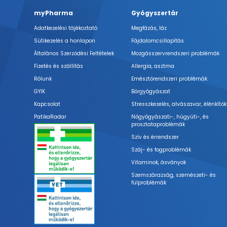
myPharma
Gyógyszertár
Adatkezelési tájékoztató
Megfázás, láz
Sütikezelés a honlapon
Fájdalomcsillapítás
Általános Szerződési Feltételek
Mozgásszervrendszeri problémák
Fizetés és szállítás
Allergia, asztma
Rólunk
Emésztőrendszeri problémák
GYIK
Bőrgyógyászat
Kapcsolat
Stresszkezelés, alvászavar, élénkítők
PatikaRadar
Nőgyógyászati-, húgyúti-, és
prosztataproblémák
Szív és érrendszer
Száj- és fogproblémák
Vitaminok, ásványok
Szemszárazság, szemészeti- és
fülproblémák