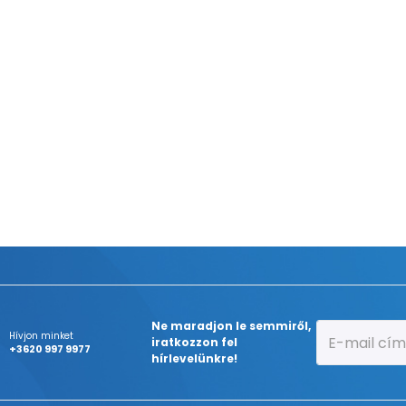
Ne maradjon le semmiről,
Hívjon minket
iratkozzon fel
+3620 997 9977
hírlevelünkre!