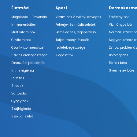
Életmód
Sport
Dermokozme
Megelőzés - Prevenció
Vitaminok, ásványi anyagok
Érzékeny bőr
Immunerősítés
Fehérje- és műzliszeletek
Vízhiányos bőr
Multivitaminok
Bemelegítés, regeneráció
Normál, száraz b
C-vitaminok
Teljesítmény-fokozók
Nagyon száraz, a
Csont- izomrendszer
Ízületek egészsége
Zsíros, problémás
Szív és erek egészsége
Kiegészítők
Bőröregedés
Emésztési problémák
Férfiak bőre
Intim higiénia
Gyermekek bőre
Felfázás
Stressz
Változókor
Gyógyteák
Szájhigiénia
Szexuális élet