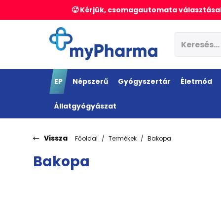
🥵 Kérjük, csomagautomata választásak
EP
Népszerű
Gyógyszertár
Életmód
Állatgyógyászat
Vissza
Főoldal
Termékek
Bakopa
Bakopa