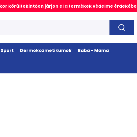
or körültekintően járjon el a termékek védelme érdekébe
Sport
Dermokozmetikumok
Baba - Mama