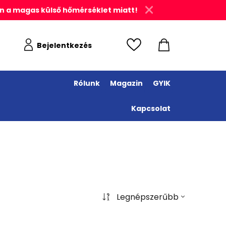
n a magas külső hőmérséklet miatt!
Bejelentkezés
Rólunk
Magazin
GYIK
Kapcsolat
Legnépszerűbb