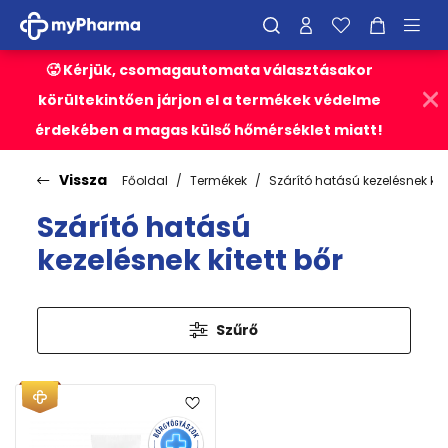
🥵 Kérjük, csomagautomata választásakor
körültekintően járjon el a termékek védelme
érdekében a magas külső hőmérséklet miatt!
Vissza
Főoldal
Termékek
Szárító hatású kezelésnek kite
Szárító hatású
kezelésnek kitett bőr
Szűrő