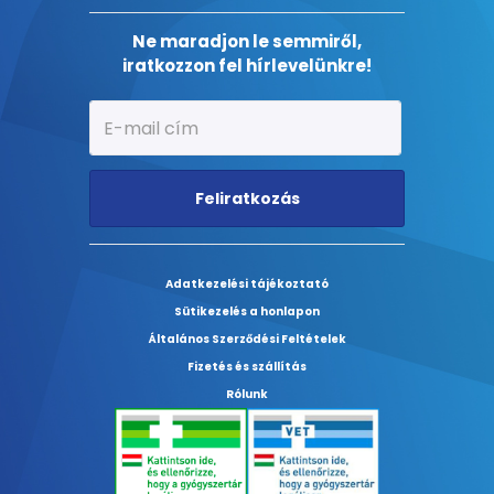
Ne maradjon le semmiről,
iratkozzon fel hírlevelünkre!
Feliratkozás
Adatkezelési tájékoztató
Sütikezelés a honlapon
Általános Szerződési Feltételek
Fizetés és szállítás
Rólunk