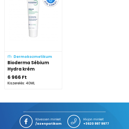
Dermokozmetikum
Bioderma Sébium
Hydra krém
6 966
Ft
Kiszerelés: 40ML
Kövessen minket
Hívjon minket
/azenpatikam
+3620 997 9977