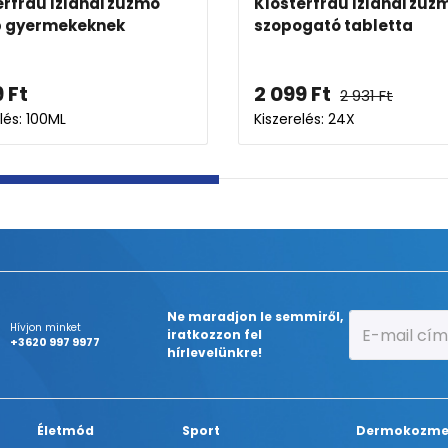
Theiss Herbalsept nyalóka
Theiss Herb
köhögésre málnás
torokra nar
2 115
Ft
2 818
Ft
Kiszerelés: 6X
Kiszerelés: 6X
Ne maradjon le semmiről,
Hívjon minket
iratkozzon fel
+3620 997 9977
hírlevelünkre!
Életmód
Sport
Dermokozme