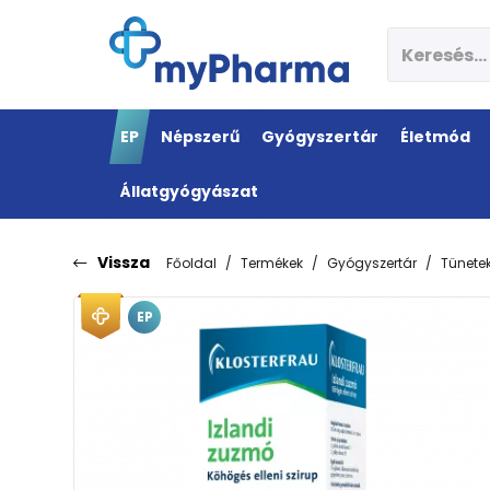
EP
Népszerű
Gyógyszertár
Életmód
Állatgyógyászat
Vissza
Főoldal
Termékek
Gyógyszertár
Tünete
EP