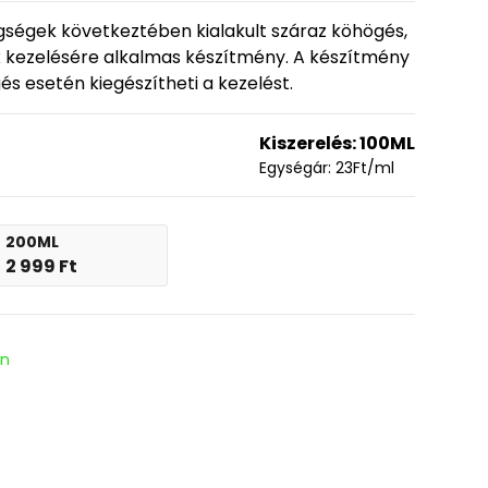
gségek következtében kialakult száraz köhögés,
nak kezelésére alkalmas készítmény. A készítmény
 esetén kiegészítheti a kezelést.
Kiszerelés:
100ML
Egységár:
23
Ft
/ml
200ML
2 999
Ft
en