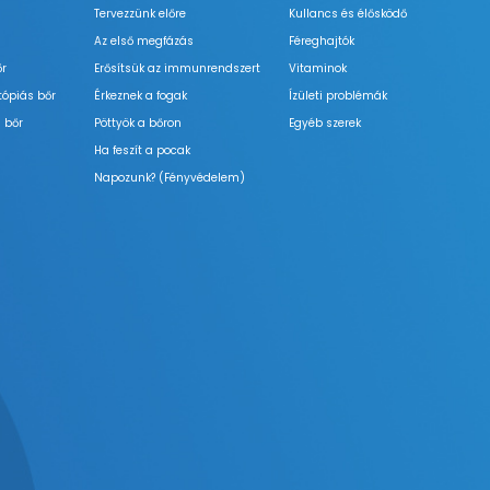
Tervezzünk előre
Kullancs és élősködő
Az első megfázás
Féreghajtók
őr
Erősítsük az immunrendszert
Vitaminok
tópiás bőr
Érkeznek a fogak
Ízületi problémák
 bőr
Pöttyök a bőron
Egyéb szerek
Ha feszít a pocak
Napozunk? (Fényvédelem)