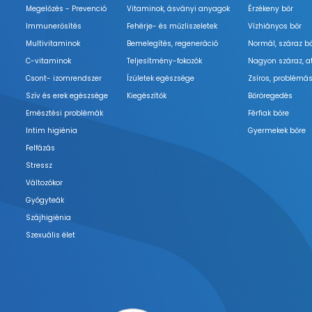
Megelőzés - Prevenció
Vitaminok, ásványi anyagok
Érzékeny bőr
Immunerősítés
Fehérje- és műzliszeletek
Vízhiányos bőr
Multivitaminok
Bemelegítés, regeneráció
Normál, száraz b
C-vitaminok
Teljesítmény-fokozók
Nagyon száraz, a
Csont- izomrendszer
Ízületek egészsége
Zsíros, problémás
Szív és erek egészsége
Kiegészítők
Bőröregedés
Emésztési problémák
Férfiak bőre
Intim higiénia
Gyermekek bőre
Felfázás
Stressz
Változókor
Gyógyteák
Szájhigiénia
Szexuális élet