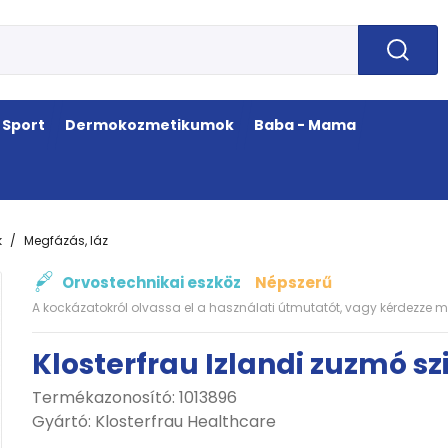
Sport
Dermokozmetikumok
Baba - Mama
k
Megfázás, láz
Orvostechnikai eszköz
Népszerű
A kockázatokról olvassa el a használati útmutatót, vagy kérdezze m
Klosterfrau Izlandi zuzmó sz
Termékazonosító: 1013896
Gyártó:
Klosterfrau Healthcare