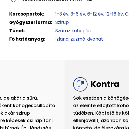
Korcsoportok:
1-3 év
3-6 év
6-12 év
12-16 év
G
Gyógyszerforma:
Szirup
Tünet:
Száraz köhögés
Fő hatóanyag:
Izlandi zuzmó kivonat
Kontra
, de akár a sűrű,
Sok esetben a köhögéscsi
sőként köhögéscsillapító
az eleinte elfojtott kö
 akár szirup
tüdőben. Köptető és kö
e képesek csillapítani
ellenjavallt, azonban 
s bírnak (pl. lándzsás
köptető, de éjszakára k