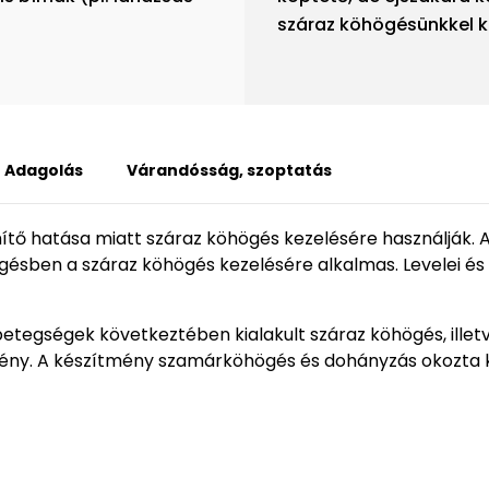
száraz köhögésünkkel k
Adagolás
Várandósság, szoptatás
hítő hatása miatt száraz köhögés kezelésére használják. A 
ggésben a száraz köhögés kezelésére alkalmas. Levelei é
etegségek következtében kialakult száraz köhögés, illetve 
ény. A készítmény szamárköhögés és dohányzás okozta kr