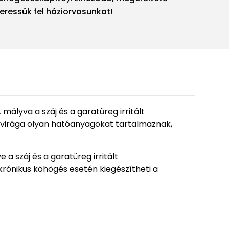
eressük fel háziorvosunkat!
mályva a száj és a garatüreg irritált
s virága olyan hatóanyagokat tartalmaznak,
a száj és a garatüreg irritált
ónikus köhögés esetén kiegészítheti a