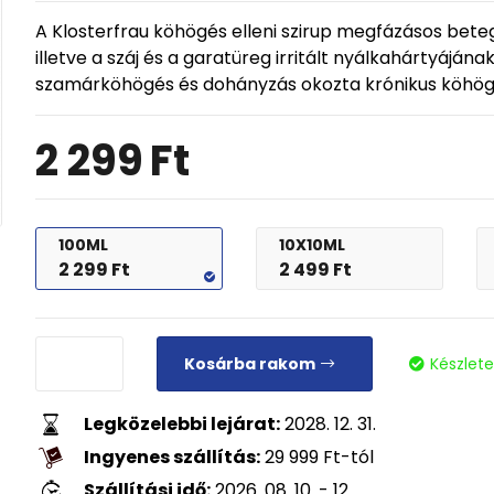
A Klosterfrau köhögés elleni szirup megfázásos bete
illetve a száj és a garatüreg irritált nyálkahártyájá
szamárköhögés és dohányzás okozta krónikus köhögés
2 299
Ft
100ML
10X10ML
2 299
Ft
2 499
Ft
Kosárba rakom
Készlet
Legközelebbi lejárat:
2028. 12. 31.
Ingyenes szállítás:
29 999
Ft
-tól
Szállítási idő:
2026. 08. 10. - 12.