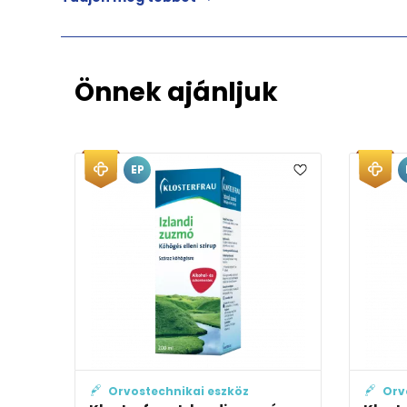
Önnek ajánljuk
ai eszköz
Orvostechnikai eszköz