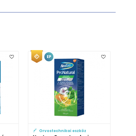
EP
kai eszköz
Orvostechnikai eszköz