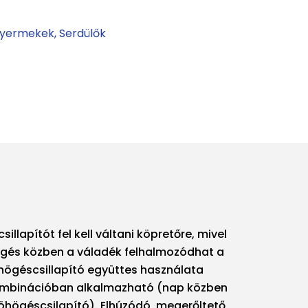
yermekek
Serdülők
llapítót fel kell váltani köpretőre, mivel
högés közben a váladék felhalmozódhat a
högéscsillapító együttes használata
kombinációban alkalmazható (nap közben
öhögéscsilapító). Elhúzódó, megerőltető