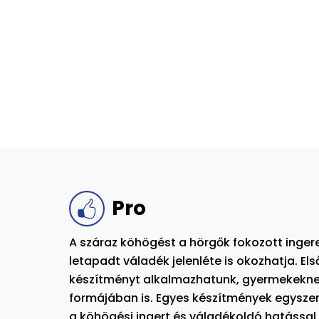
Pro
A száraz köhögést a hörgők fokozott ingere
letapadt váladék jelenléte is okozhatja. El
készítményt alkalmazhatunk, gyermekeknek
formájában is. Egyes készítmények egyszerr
a köhögési ingert és váladékoldó hatással i