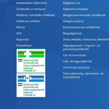
Adatkezelési tájékoztató
Megfázás, láz
Sütikezelés a honlapon
Fájdalomcsillapítás
Általános Szerződési Feltételek
Mozgásszervrendszeri problémák
Fizetés és szállítás
Allergia, asztma
Rólunk
Emésztőrendszeri problémák
GYIK
Bőrgyógyászat
Kapcsolat
Stresszkezelés, alvászavar, élénkítők
PatikaRadar
Nőgyógyászati-, húgyúti-, és
prosztataproblémák
Szív és érrendszer
Száj- és fogproblémák
Vitaminok, ásványok
Szemszárazság, szemészeti- és
fülproblémák