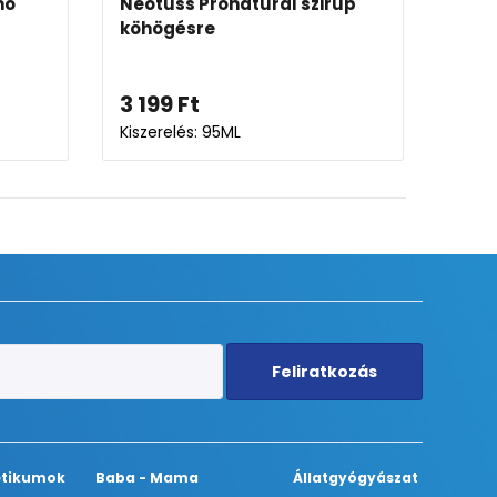
alsept nyalóka
Herbal Swiss Medical KID
ancs
szirup
3 755
Ft
-tól
Kiszerelés: 150ML-300ML
Feliratkozás
tikumok
Baba - Mama
Állatgyógyászat