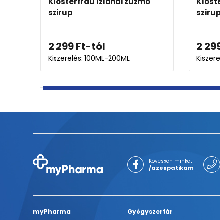
tural szirup
Stilaxx® köhögés elleni
pasztilla
3 299
Ft
4 399
Ft
Kiszerelés: 28X
Kövessen minket
/azenpatikam
myPharma
Gyógyszertár