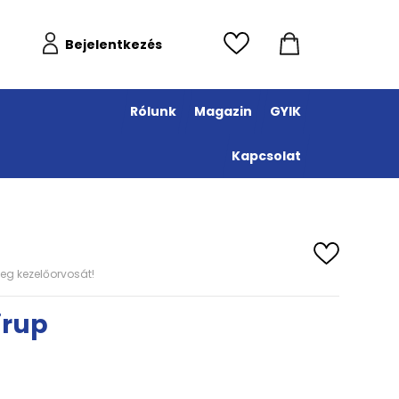
Bejelentkezés
Rólunk
Magazin
GYIK
Kapcsolat
eg kezelőorvosát!
irup