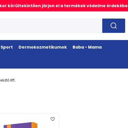
or körültekintően járjon el a termékek védelme érdekébe
Sport
Dermokozmetikumok
Baba - Mama
esztő Kft.