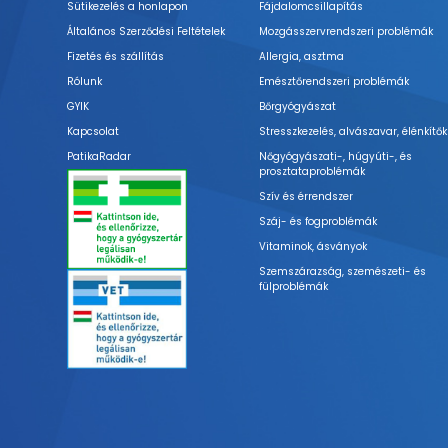
Sütikezelés a honlapon
Fájdalomcsillapítás
Általános Szerződési Feltételek
Mozgásszervrendszeri problémák
Fizetés és szállítás
Allergia, asztma
Rólunk
Emésztőrendszeri problémák
GYIK
Bőrgyógyászat
Kapcsolat
Stresszkezelés, alvászavar, élénkítők
PatikaRadar
Nőgyógyászati-, húgyúti-, és
prosztataproblémák
Szív és érrendszer
Száj- és fogproblémák
Vitaminok, ásványok
Szemszárazság, szemészeti- és
fülproblémák