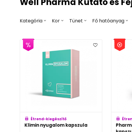
Well Pharma Kutató és Fej
Kategória
Kor
Tünet
Fő hatóanyag
Étrend-kiegészítő
Étre
Klimin nyugalom kapszula
Pharma
kapsz