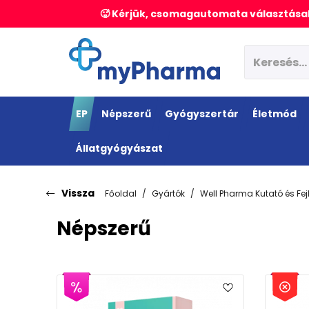
🥵 Kérjük, csomagautomata választásak
EP
Népszerű
Gyógyszertár
Életmód
Állatgyógyászat
Vissza
Főoldal
Gyártók
Well Pharma Kutató és Fejl
Népszerű