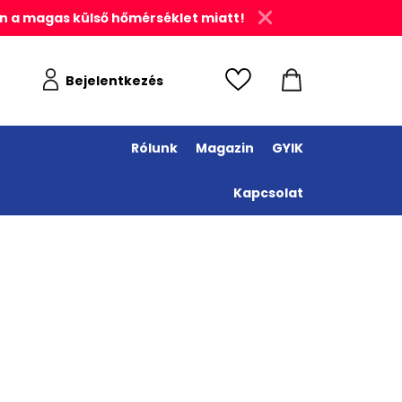
n a magas külső hőmérséklet miatt!
Bejelentkezés
Rólunk
Magazin
GYIK
Kapcsolat