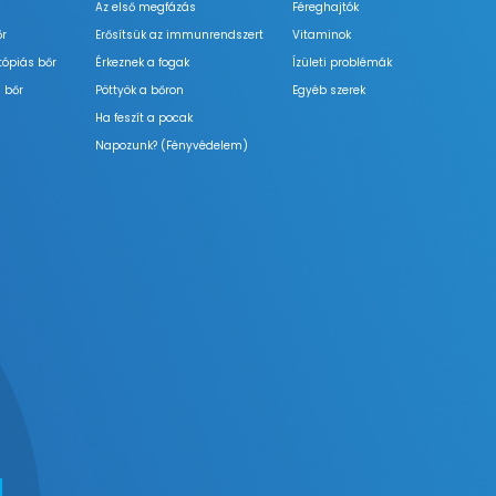
Az első megfázás
Féreghajtók
őr
Erősítsük az immunrendszert
Vitaminok
tópiás bőr
Érkeznek a fogak
Ízületi problémák
 bőr
Pöttyök a bőron
Egyéb szerek
Ha feszít a pocak
Napozunk? (Fényvédelem)