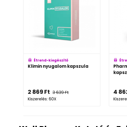
Étrend-kiegészítő
Étr
Klimin nyugalom kapszula
Pharm
kapsz
2 869
Ft
4 86
3 639
Ft
Kiszerelés: 60X
Kiszere