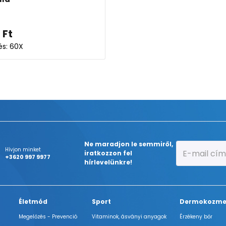
2
Ft
és: 60X
Ne maradjon le semmiről,
Hívjon minket
iratkozzon fel
+3620 997 9977
hírlevelünkre!
Életmód
Sport
Dermokozme
Megelőzés - Prevenció
Vitaminok, ásványi anyagok
Érzékeny bőr