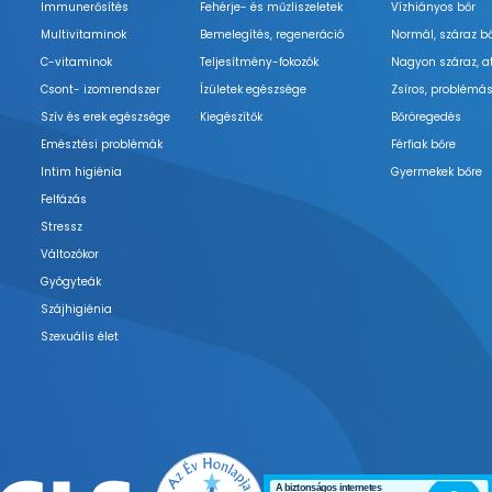
Immunerősítés
Fehérje- és műzliszeletek
Vízhiányos bőr
Multivitaminok
Bemelegítés, regeneráció
Normál, száraz b
C-vitaminok
Teljesítmény-fokozók
Nagyon száraz, a
Csont- izomrendszer
Ízületek egészsége
Zsíros, problémás
Szív és erek egészsége
Kiegészítők
Bőröregedés
Emésztési problémák
Férfiak bőre
Intim higiénia
Gyermekek bőre
Felfázás
Stressz
Változókor
Gyógyteák
Szájhigiénia
Szexuális élet