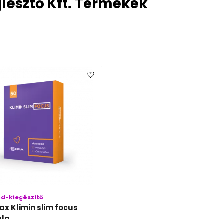
lesztő Kft. Termékek
nd-kiegészítő
x Klimin slim focus
ula