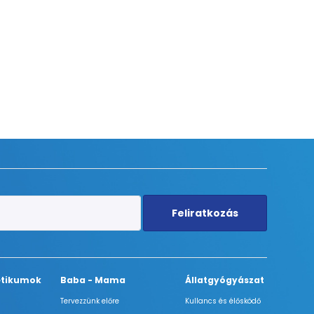
Feliratkozás
tikumok
Baba - Mama
Állatgyógyászat
Tervezzünk előre
Kullancs és élősködő