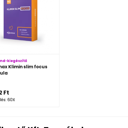
end-kiegészítő
ax Klimin slim focus
ula
2
Ft
lés: 60X