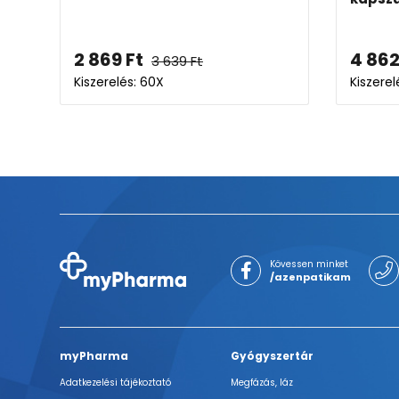
2 869
Ft
4 86
3 639
Ft
Kiszerelés: 60X
Kiszerel
Kövessen minket
/azenpatikam
myPharma
Gyógyszertár
Adatkezelési tájékoztató
Megfázás, láz