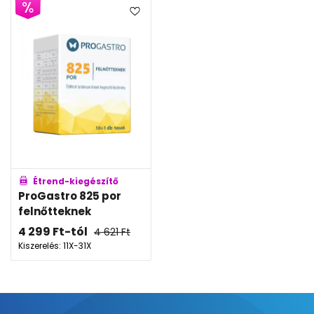
Étrend-kiegészítő
ProGastro 825 por
felnőtteknek
4 299
Ft
-tól
4 621
Ft
Kiszerelés: 11X-31X