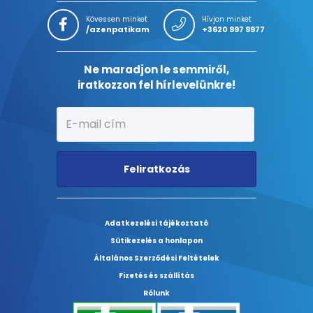
Kövessen minket
Hívjon minket
/azenpatikam
+3620 997 9977
Ne maradjon le semmiről,
iratkozzon fel hírlevelünkre!
Feliratkozás
Adatkezelési tájékoztató
Sütikezelés a honlapon
Általános Szerződési Feltételek
Fizetés és szállítás
Rólunk