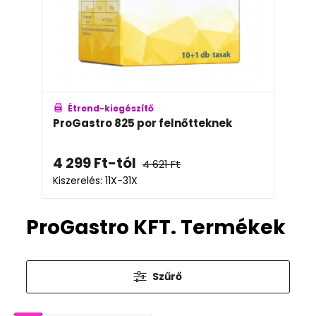
Étrend-kiegészítő
ProGastro 825 por felnőtteknek
4 299
Ft
-tól
4 621
Ft
Kiszerelés: 11X-31X
ProGastro KFT. Termékek
Szűrő