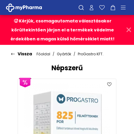
🥵 Kérjük, csomagautomata választásakor
körültekintően járjon el a termékek védelme
érdekében a magas külső hőmérséklet miatt!
Vissza
Főoldal
Gyártók
ProGastro KFT.
Népszerű