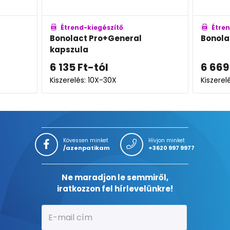
észítő
Étrend-kiegészítő
o+General
Bonolact Pro+Femina kapszula
ól
6 669
Ft
-tól
-30X
Kiszerelés: 10X-30X
Kövessen minket
Hívjon minket
/azenpatikam
+3620 997 9977
Ne maradjon le semmiről,
iratkozzon fel hírlevelünkre!