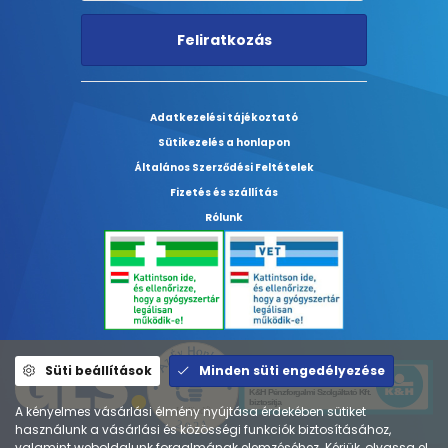
Feliratkozás
Adatkezelési tájékoztató
Sütikezelés a honlapon
Általános Szerződési Feltételek
Fizetés és szállítás
Rólunk
Süti beállítások
Minden süti engedélyezése
A kényelmes vásárlási élmény nyújtása érdekében sütiket
használunk a vásárlási és közösségi funkciók biztosításához,
valamint weboldalunk forgalmának elemzéséhez. Kérjük, olvassa el