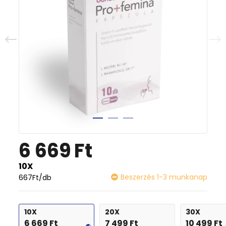
6 669
Ft
10X
Beszerzés 1-3 munkanap
667
Ft
/db
10X
20X
30X
6 669
Ft
7 499
Ft
10 499
Ft