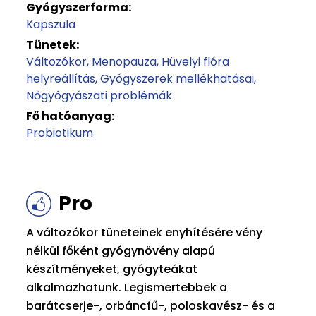
Gyógyszerforma:
Kapszula
Tünetek:
Változókor
Menopauza
Hüvelyi flóra
helyreállítás
Gyógyszerek mellékhatásai
Nőgyógyászati problémák
Fő hatóanyag:
Probiotikum
Pro
A változókor tüneteinek enyhítésére vény
nélkül főként gyógynövény alapú
készítményeket, gyógyteákat
alkalmazhatunk. Legismertebbek a
barátcserje-, orbáncfű-, poloskavész- és a