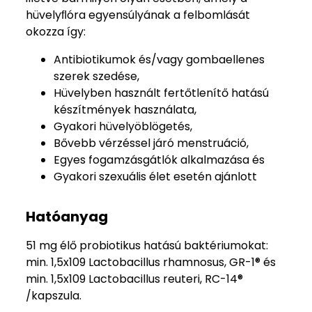
hüvelyﬂóra egyensúlyának a felbomlását
okozza így:
Antibiotikumok és/vagy gombaellenes
szerek szedése,
Hüvelyben használt fertőtlenítő hatású
készítmények használata,
Gyakori hüvelyöblögetés,
Bővebb vérzéssel járó menstruáció,
Egyes fogamzásgátlók alkalmazása és
Gyakori szexuális élet esetén ajánlott
Hatóanyag
51 mg élő probiotikus hatású baktériumokat:
min. 1,5x109 Lactobacillus rhamnosus, GR-1® és
min. 1,5x109 Lactobacillus reuteri, RC-14®
/kapszula.