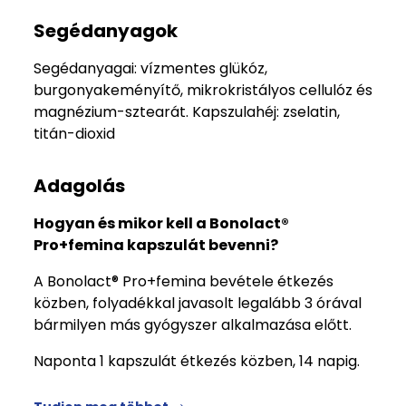
Segédanyagok
Segédanyagai: vízmentes glükóz,
burgonyakeményítő, mikrokristályos cellulóz és
magnézium-sztearát. Kapszulahéj: zselatin,
titán-dioxid
Adagolás
Hogyan és mikor kell a Bonolact®
Pro+femina kapszulát bevenni?
A Bonolact® Pro+femina bevétele étkezés
közben, folyadékkal javasolt legalább 3 órával
bármilyen más gyógyszer alkalmazása előtt.
Naponta 1 kapszulát étkezés közben, 14 napig.