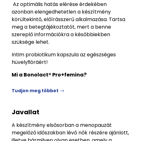
Az optimális hatás elérése érdekében
azonban elengedhetetlen a készítmény
körültekintő, előírásszerű alkalmazása. Tartsa
meg a betegtájékoztatót, mert a benne
szereplő információkra a későbbiekben
szüksége lehet.
Intim probiotikum kapszula az egészséges
hüvelyﬂóráért!
Mi a Bonolact® Pro+femina?
Tudjon meg többet
Javallat
A készítmény elsősorban a menopauzát
megelőző időszakban lévő nők részére ajánlott,
illetve bármilyen olyan esetben, amely a