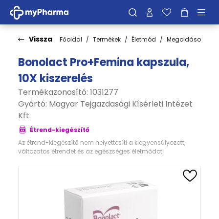
Vissza
Főoldal
Termékek
Életmód
Megoldások
V
Bonolact Pro+Femina kapszula,
10X kiszerelés
Termékazonosító: 1031277
Gyártó:
Magyar Tejgazdasági Kísérleti Intézet
Kft.
Étrend-kiegészítő
Az étrend-kiegészítő nem helyettesíti a kiegyensúlyozott,
változatos étrendet és az egészséges életmódot!