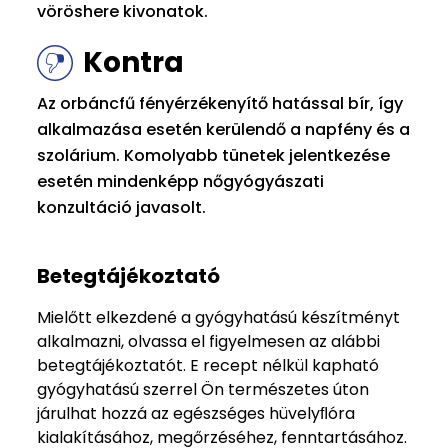
vöröshere kivonatok.
Kontra
Az orbáncfű fényérzékenyítő hatással bír, így
alkalmazása esetén kerülendő a napfény és a
szolárium. Komolyabb tünetek jelentkezése
esetén mindenképp nőgyógyászati
konzultáció javasolt.
Betegtájékoztató
Mielőtt elkezdené a gyógyhatású készítményt
alkalmazni, olvassa el figyelmesen az alábbi
betegtájékoztatót. E recept nélkül kapható
gyógyhatású szerrel Ön természetes úton
járulhat hozzá az egészséges hüvelyﬂóra
kialakításához, megőrzéséhez, fenntartásához.