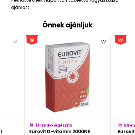
Felnőtteknek naponta 1 tabletta fogyasztása
ajánlott.
Önnek ajánljuk
Étrend-kiegészítő
Étren
t
Eurovit D-vitamin 2000NE
Eurovi