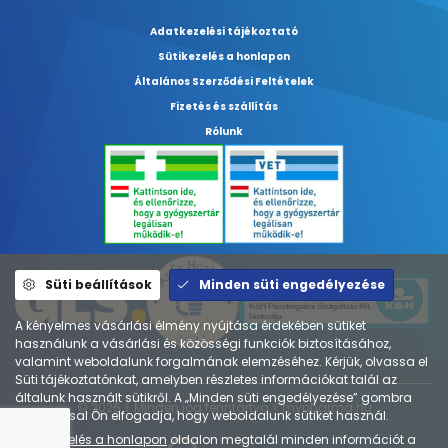
Adatkezelési tájékoztató
Sütikezelés a honlapon
Általános Szerződési Feltételek
Fizetés és szállítás
Rólunk
Süti beállítások
Minden süti engedélyezése
A kényelmes vásárlási élmény nyújtása érdekében sütiket
használunk a vásárlási és közösségi funkciók biztosításához,
valamint weboldalunk forgalmának elemzéséhez. Kérjük, olvassa el
Süti tájékoztatónkat, amelyben részletes információkat talál az
általunk használt sütikről. A „Minden süti engedélyezése” gombra
© 2026 ⚕︎ Minden jog fenntartva ⚕︎ mypharma.hu
kattintással Ön elfogadja, hogy weboldalunk sütiket használ.
A
Sütikezelés a honlapon
oldalon megtalál minden információt a