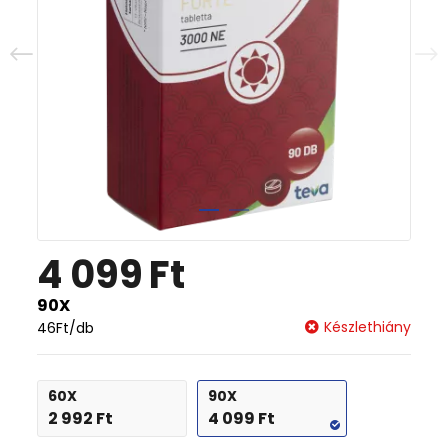
4 099
Ft
90X
Készlethiány
46
Ft
/db
60X
90X
2 992
Ft
4 099
Ft