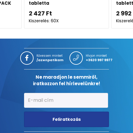
APACK
tabletta
tablet
2 427
Ft
2 992
Kiszerelés: 60X
Kiszere
Kövessen minket
Hívjon minket
/azenpatikam
+3620 997 9977
Ne maradjon le semmiről,
iratkozzon fel hírlevelünkre!
Feliratkozás