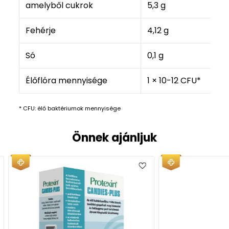
amelyből cukrok
5,3 g
Fehérje
4,12 g
Só
0,1 g
Élőflóra mennyisége
1 × 10-12 CFU*
* CFU: élő baktériumok mennyisége
Önnek ajánljuk