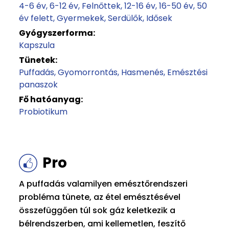
4-6 év
6-12 év
Felnőttek
12-16 év
16-50 év
50
év felett
Gyermekek
Serdülők
Idősek
Gyógyszerforma:
Kapszula
Tünetek:
Puffadás
Gyomorrontás
Hasmenés
Emésztési
panaszok
Fő hatóanyag:
Probiotikum
Pro
A puffadás valamilyen emésztőrendszeri
probléma tünete, az étel emésztésével
összefüggően túl sok gáz keletkezik a
bélrendszerben, ami kellemetlen, feszítő