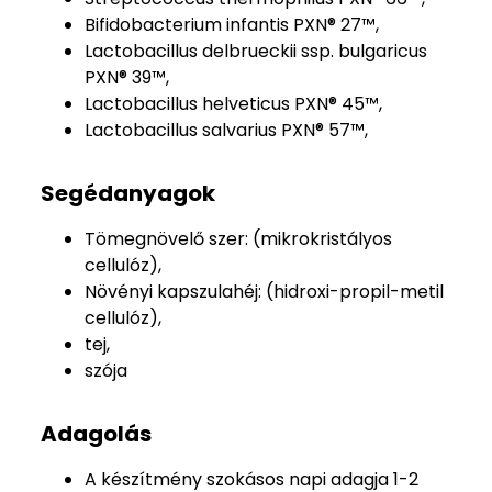
Bifidobacterium infantis PXN® 27™,
Lactobacillus delbrueckii ssp. bulgaricus
PXN® 39™,
Lactobacillus helveticus PXN® 45™,
Lactobacillus salvarius PXN® 57™,
Segédanyagok
Tömegnövelő szer: (mikrokristályos
cellulóz),
Növényi kapszulahéj: (hidroxi-propil-metil
cellulóz),
tej,
szója
Adagolás
A készítmény szokásos napi adagja 1-2