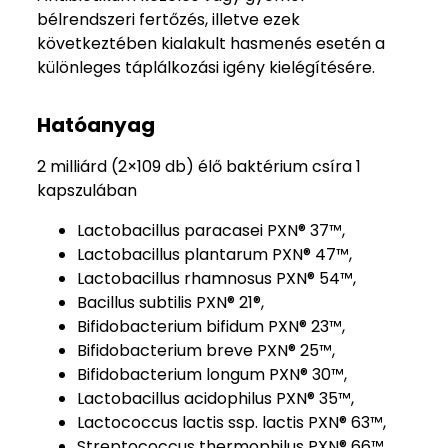
bélrendszeri fertőzés, illetve ezek
következtében kialakult hasmenés esetén a
különleges táplálkozási igény kielégítésére.
Hatóanyag
2 milliárd (2×109 db) élő baktérium csíra 1
kapszulában
Lactobacillus paracasei PXN® 37™,
Lactobacillus plantarum PXN® 47™,
Lactobacillus rhamnosus PXN® 54™,
Bacillus subtilis PXN® 21®,
Bifidobacterium bifidum PXN® 23™,
Bifidobacterium breve PXN® 25™,
Bifidobacterium longum PXN® 30™,
Lactobacillus acidophilus PXN® 35™,
Lactococcus lactis ssp. lactis PXN® 63™,
Streptococcus thermophilus PXN® 66™,