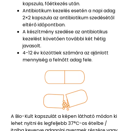
kapszula, főétkezés után.
Antibiotikum kezelés esetén a napi adag
2×2 kapszula az antibiotikum szedésétől
eltérő időpontban.
A készítmény szedése az antibiotikus
kezelést követően további két hétig
javasolt.
4-12 év közöttiek számára az ajánlott
mennyiség a felnőtt adag fele.
A Bio-Kult kapszulát a képen látható módon ki
lehet nyitni és legfeljebb 37°C-os ételbe /
italba keverve adagolni gyermek részére vagy