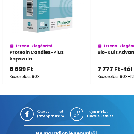
Étrend-kiegészítő
Étren
Bio-Kult Advanced kapszula
Bonola
kapszu
7 777
Ft
-tól
6 135
Kiszerelés: 60X-120X
Kiszerel
Kövessen minket
Hívjon minket
/azenpatikam
+3620 997 9977
Ne maradjon le semmiről,