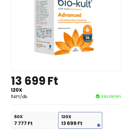
13 699
Ft
120X
Készleten
114
Ft
/db
60X
120X
7 777
Ft
13 699
Ft