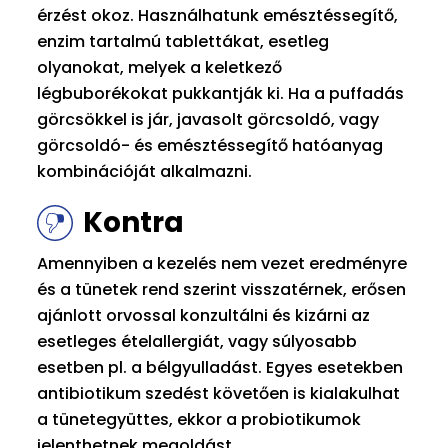
érzést okoz. Használhatunk emésztéssegítő,
enzim tartalmú tablettákat, esetleg
olyanokat, melyek a keletkező
légbuborékokat pukkantják ki. Ha a puffadás
görcsökkel is jár, javasolt görcsoldó, vagy
görcsoldó- és emésztéssegítő hatóanyag
kombinációját alkalmazni.
Kontra
Amennyiben a kezelés nem vezet eredményre
és a tünetek rend szerint visszatérnek, erősen
ajánlott orvossal konzultálni és kizárni az
esetleges ételallergiát, vagy súlyosabb
esetben pl. a bélgyulladást. Egyes esetekben
antibiotikum szedést követően is kialakulhat
a tünetegyüttes, ekkor a probiotikumok
jelenthetnek megoldást.