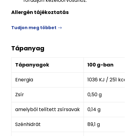
forduljon kezelőorvosához.
Allergén tájékoztatás
Tudjon meg többet
Tápanyag
Tápanyagok
100 g-ban
Energia
1036 KJ / 251 kcal
Zsír
0,50 g
amelyből telített zsírsavak
0,14 g
Szénhidrát
89,1 g