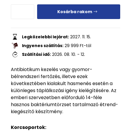
Kosárba rakom
Legközelebbi lejárat:
2027. 11. 15.
Ingyenes szállítás:
29 999
Ft
-tól
Szállítási idő:
2026. 08. 10. - 12.
Antibiotikum kezelés vagy gyomor-
bélrendszeri fertőzés, illetve ezek
következtében kialakult hasmenés esetén a
különleges táplálkozási igény kielégítésére. Az
emberi szervezetben előforduló 14-féle
hasznos baktériumtörzset tartalmazó étrend-
kiegészítő készítmény.
Korcsoportok: