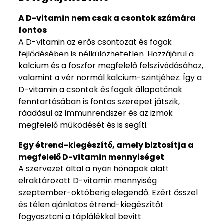
A D-vitamin nem csak a csontok számára
fontos
A D-vitamin az erős csontozat és fogak
fejlődésében is nélkülözhetetlen. Hozzájárul a
kalcium és a foszfor megfelelő felszívódásához,
valamint a vér normál kalcium-szintjéhez. Így a
D-vitamin a csontok és fogak állapotának
fenntartásában is fontos szerepet játszik,
ráadásul az immunrendszer és az izmok
megfelelő működését és is segíti.
Egy étrend-kiegészítő, amely biztosítja a
megfelelő D-vitamin mennyiséget
A szervezet által a nyári hónapok alatt
elraktározott D-vitamin mennyiség
szeptember-októberig elegendő. Ezért ősszel
és télen ajánlatos étrend-kiegészítőt
fogyasztani a táplálékkal bevitt