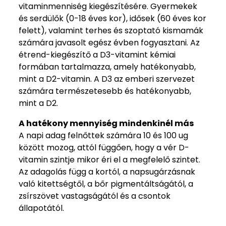
vitaminmenniség kiegészítésére. Gyermekek
és serdülők (0-18 éves kor), idősek (60 éves kor
felett), valamint terhes és szoptató kismamák
számára javasolt egész évben fogyasztani. Az
étrend-kiegészítő a D3-vitamint kémiai
formában tartalmazza, amely hatékonyabb,
mint a D2-vitamin. A D3 az emberi szervezet
számára természetesebb és hatékonyabb,
mint a D2.
A hatékony mennyiség mindenkinél más
A napi adag felnőttek számára 10 és 100 ug
között mozog, attól függően, hogy a vér D-
vitamin szintje mikor éri el a megfelelő szintet.
Az adagolás függ a kortól, a napsugárzásnak
való kitettségtől, a bőr pigmentáltságától, a
zsírszövet vastagságától és a csontok
állapotától.