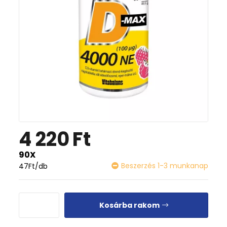
4 220
Ft
90X
Beszerzés 1-3 munkanap
47
Ft
/db
Kosárba rakom