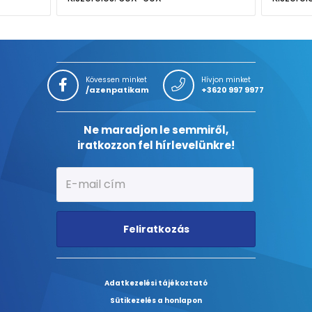
Kövessen minket
Hívjon minket
/azenpatikam
+3620 997 9977
Ne maradjon le semmiről,
iratkozzon fel hírlevelünkre!
Feliratkozás
Adatkezelési tájékoztató
Sütikezelés a honlapon