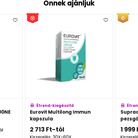
Önnek ajánljuk
Étrend-kiegészítő
Étren
00NE
Eurovit Multilong Immun
Supra
kapszula
pezsgő
2 713
Ft
-tól
1 999
ól
Kiszerelés: 30X-60X
Kiszerelé