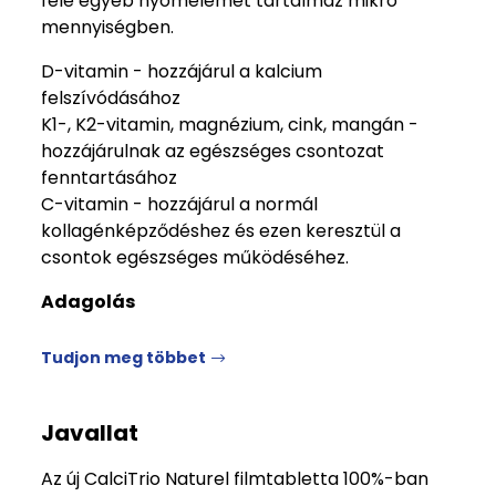
féle egyéb nyomelemet tartalmaz mikro
mennyiségben.
D-vitamin - hozzájárul a kalcium
felszívódásához
K1-, K2-vitamin, magnézium, cink, mangán -
hozzájárulnak az egészséges csontozat
fenntartásához
C-vitamin - hozzájárul a normál
kollagénképződéshez és ezen keresztül a
csontok egészséges működéséhez.
Adagolás
Tudjon meg többet
Javallat
Az új CalciTrio Naturel filmtabletta 100%-ban