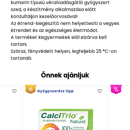
kumarin típusú véralvadásgátló gyógyszert
szed, a készítmény alkalmazása előtt
konzultáljon kezelőorvosával!
Az étrend-kiegészítő nem helyettesíti a vegyes
étrendet és az egészséges életmódot.
A terméket kisgyermekek elől elzárva kell
tartani.
Száraz, fényvédett helyen, legfeljebb 25 °C-on
tartandó.
Önnek ajánljuk
Gy