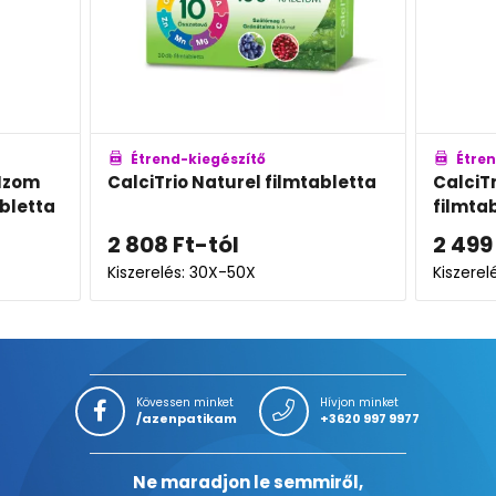
Étrend-kiegészítő
Étre
abletta
CalciTrio 3 az 1-ben
CalciT
filmtabletta
2 499
Ft
2 60
3 571
Ft
Kiszerelés: 60X
Kiszere
Kövessen minket
Hívjon minket
/azenpatikam
+3620 997 9977
Ne maradjon le semmiről,