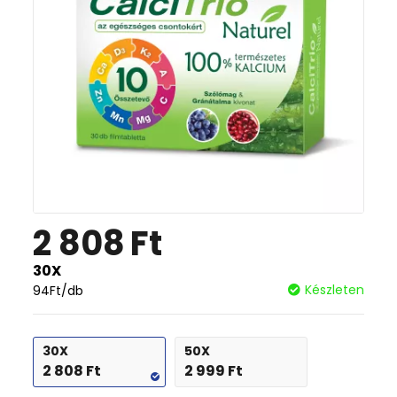
2 808
Ft
30X
Készleten
94
Ft
/db
30X
50X
2 808
Ft
2 999
Ft