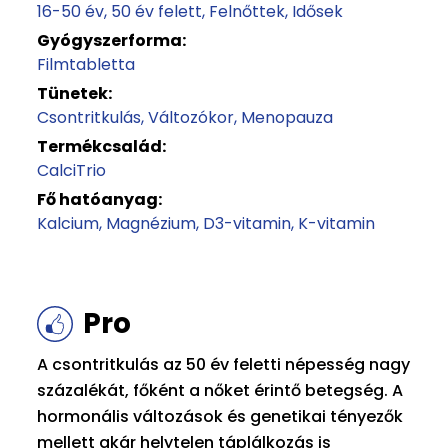
16-50 év
50 év felett
Felnőttek
Idősek
Gyógyszerforma:
Filmtabletta
Tünetek:
Csontritkulás
Változókor
Menopauza
Termékcsalád:
CalciTrio
Fő hatóanyag:
Kalcium
Magnézium
D3-vitamin
K-vitamin
Pro
A csontritkulás az 50 év feletti népesség nagy
százalékát, főként a nőket érintő betegség. A
hormonális változások és genetikai tényezők
mellett akár helytelen táplálkozás is