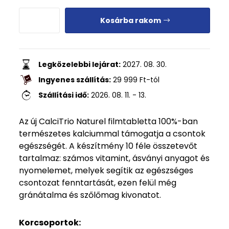
Kosárba rakom
Legközelebbi lejárat:
2027. 08. 30.
Ingyenes szállítás:
29 999
Ft
-tól
Szállítási idő:
2026. 08. 11. - 13.
Az új CalciTrio Naturel filmtabletta 100%-ban
természetes kalciummal támogatja a csontok
egészségét. A készítmény 10 féle összetevőt
tartalmaz: számos vitamint, ásványi anyagot és
nyomelemet, melyek segítik az egészséges
csontozat fenntartását, ezen felül még
gránátalma és szőlőmag kivonatot.
Korcsoportok: