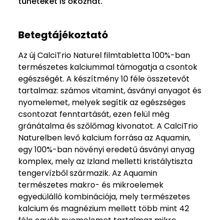
tüneteket is okozhat.
Betegtájékoztató
Az új CalciTrio Naturel filmtabletta 100%-ban
természetes kalciummal támogatja a csontok
egészségét. A készítmény 10 féle összetevőt
tartalmaz: számos vitamint, ásványi anyagot és
nyomelemet, melyek segítik az egészséges
csontozat fenntartását, ezen felül még
gránátalma és szőlőmag kivonatot. A CalciTrio
Naturelben levő kalcium forrása az Aquamin,
egy 100%-ban növényi eredetű ásványi anyag
komplex, mely az Izland melletti kristálytiszta
tengervízből származik. Az Aquamin
természetes makro- és mikroelemek
egyedülálló kombinációja, mely természetes
kalcium és magnézium mellett több mint 42