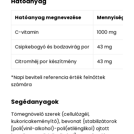
Hatóanyag
Hatóanyag megnevezése
Mennyiség 1 t
C-vitamin
1000 mg
Csipkebogyó és bodzavirág por
43 mg
Citromhéj por készítmény
43 mg
*Napi beviteli referencia érték felnőttek
számára
Segédanyagok
Tömegnövelő szerek (cellulózgél,
kukoricakeményítő), bevonat {stabilizátorok
[poli(vinil-alkohol)-poli(etilénglikol) ojtott