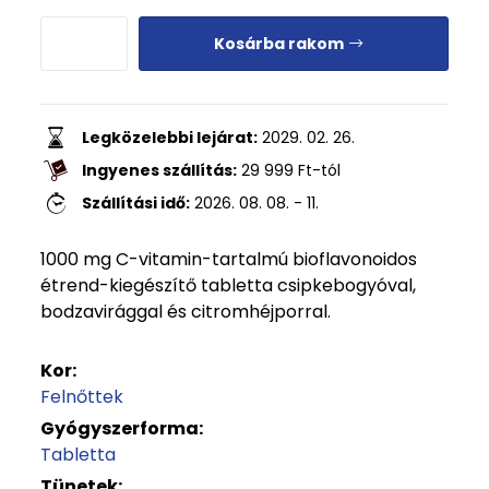
Kosárba rakom
Legközelebbi lejárat:
2029. 02. 26.
Ingyenes szállítás:
29 999
Ft
-tól
Szállítási idő:
2026. 08. 08. - 11.
1000 mg C-vitamin-tartalmú bioflavonoidos
étrend-kiegészítő tabletta csipkebogyóval,
bodzavirággal és citromhéjporral.
Kor:
Felnőttek
Gyógyszerforma:
Tabletta
Tünetek: