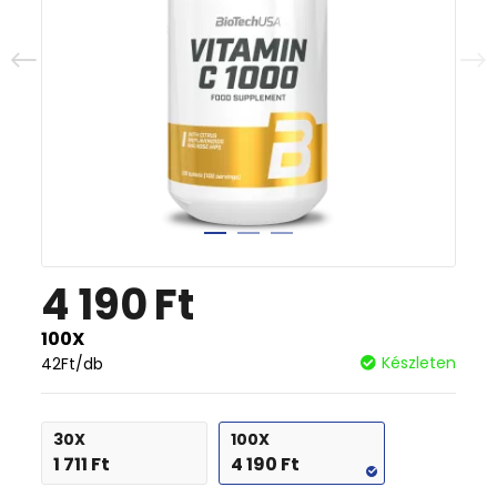
4 190
Ft
100X
Készleten
42
Ft
/db
30X
100X
1 711
Ft
4 190
Ft