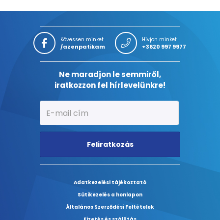
Kövessen minket
Hívjon minket
/azenpatikam
+3620 997 9977
Ne maradjon le semmiről,
iratkozzon fel hírlevelünkre!
Feliratkozás
Adatkezelési tájékoztató
Sütikezelés a honlapon
Általános Szerződési Feltételek
Fizetés és szállítás