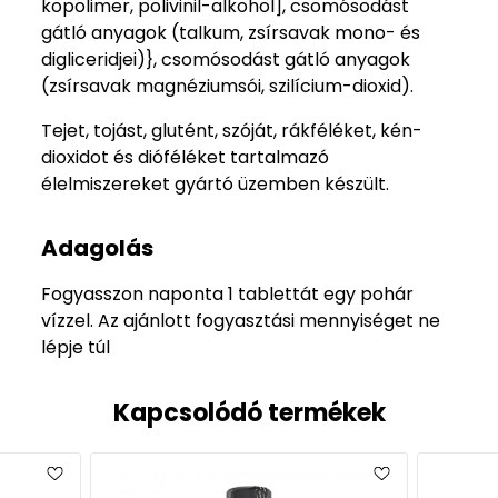
kopolimer, polivinil-alkohol], csomósodást
gátló anyagok (talkum, zsírsavak mono- és
digliceridjei)}, csomósodást gátló anyagok
(zsírsavak magnéziumsói, szilícium-dioxid).
Tejet, tojást, glutént, szóját, rákféléket, kén-
dioxidot és dióféléket tartalmazó
élelmiszereket gyártó üzemben készült.
Adagolás
Fogyasszon naponta 1 tablettát egy pohár
vízzel. Az ajánlott fogyasztási mennyiséget ne
lépje túl
Kapcsolódó termékek