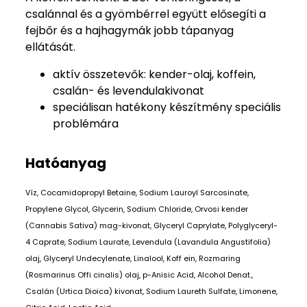
csalánnal és a gyömbérrel együtt elősegíti a
fejbőr és a hajhagymák jobb tápanyag
ellátását.
aktív összetevők: kender-olaj, koffein,
csalán- és levendulakivonat
speciálisan hatékony készítmény speciális
problémára
Hatóanyag
Víz, Cocamidopropyl Betaine, Sodium Lauroyl Sarcosinate,
Propylene Glycol, Glycerin, Sodium Chloride, Orvosi kender
(Cannabis Sativa) mag-kivonat, Glyceryl Caprylate, Polyglyceryl-
4 Caprate, Sodium Laurate, Levendula (Lavandula Angustifolia)
olaj, Glyceryl Undecylenate, Linalool, Koff ein, Rozmaring
(Rosmarinus Offi cinalis) olaj, p-Anisic Acid, Alcohol Denat.,
Csalán (Urtica Dioica) kivonat, Sodium Laureth Sulfate, Limonene,