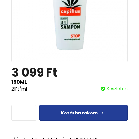
3 099
Ft
150ML
Készleten
21
Ft
/ml
Kosárba rakom