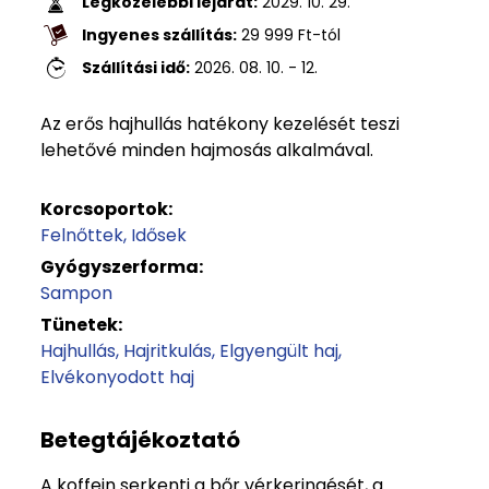
Legközelebbi lejárat:
2029. 10. 29.
Ingyenes szállítás:
29 999
Ft
-tól
Szállítási idő:
2026. 08. 10. - 12.
Az erős hajhullás hatékony kezelését teszi
lehetővé minden hajmosás alkalmával.
Korcsoportok:
Felnőttek
Idősek
Gyógyszerforma:
Sampon
Tünetek:
Hajhullás
Hajritkulás
Elgyengült haj
Elvékonyodott haj
Betegtájékoztató
A koffein serkenti a bőr vérkeringését, a