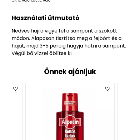
Citric Acid, Lactic Acid.
Használati útmutató
Nedves hajra vigye fel a sam­pont a szokott
módon. Alaposan tisztítsa meg a fejbőrt és a
hajat, majd 3-5 percig hagyja hatni a sampont.
Végül bő vízzel öblítse ki.
Önnek ajánljuk