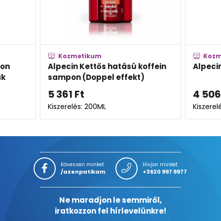
Kozmetikum
Kozm
pon
Alpecin Kettős hatású koffein
Alpeci
ak
sampon (Doppel effekt)
5 361
Ft
4 506
Kiszerelés: 200ML
Kiszerel
Kövessen minket
Hívjon minket
/azenpatikam
+3620 997 9977
Ne maradjon le semmiről,
iratkozzon fel hírlevelünkre!