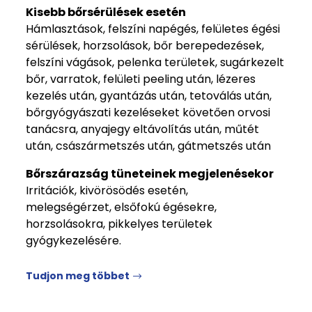
Kisebb bőrsérülések esetén
Hámlasztások, felszíni napégés, felületes égési
sérülések, horzsolások, bőr berepedezések,
felszíni vágások, pelenka területek, sugárkezelt
bőr, varratok, felületi peeling után, lézeres
kezelés után, gyantázás után, tetoválás után,
bőrgyógyászati kezeléseket követően orvosi
tanácsra, anyajegy eltávolítás után, műtét
után, császármetszés után, gátmetszés után
Bőrszárazság tüneteinek megjelenésekor
Irritációk, kivörösödés esetén,
melegségérzet, elsőfokú égésekre,
horzsolásokra, pikkelyes területek
gyógykezelésére.
Tudjon meg többet