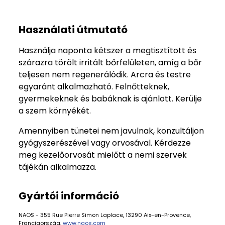
Használati útmutató
Használja naponta kétszer a megtisztított és
szárazra törölt irritált bőrfelületen, amíg a bőr
teljesen nem regenerálódik. Arcra és testre
egyaránt alkalmazható. Felnőtteknek,
gyermekeknek és babáknak is ajánlott. Kerülje
a szem környékét.
Amennyiben tünetei nem javulnak, konzultáljon
gyógyszerészével vagy orvosával. Kérdezze
meg kezelőorvosát mielőtt a nemi szervek
tájékán alkalmazza.
Gyártói információ
NAOS - 355 Rue Pierre Simon Laplace, 13290 Aix-en-Provence,
Franciaország,
www.naos.com