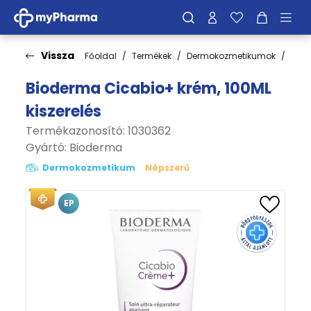
Vissza
Főoldal
Termékek
Dermokozmetikumok
Bőrt
Bioderma Cicabio+ krém, 100ML
kiszerelés
Termékazonosító: 1030362
Gyártó:
Bioderma
Dermokozmetikum
Népszerű
EP