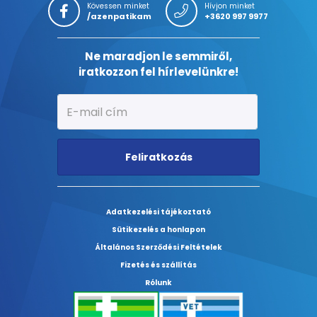
Kövessen minket
Hívjon minket
/azenpatikam
+3620 997 9977
Ne maradjon le semmiről,
iratkozzon fel hírlevelünkre!
Feliratkozás
Adatkezelési tájékoztató
Sütikezelés a honlapon
Általános Szerződési Feltételek
Fizetés és szállítás
Rólunk