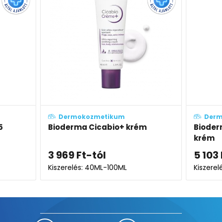
kum
Dermokozmetikum
io+ krém
Bioderma Cicabio+ SPF50+
krém
5 103
Ft
100ML
Kiszerelés: 40ML