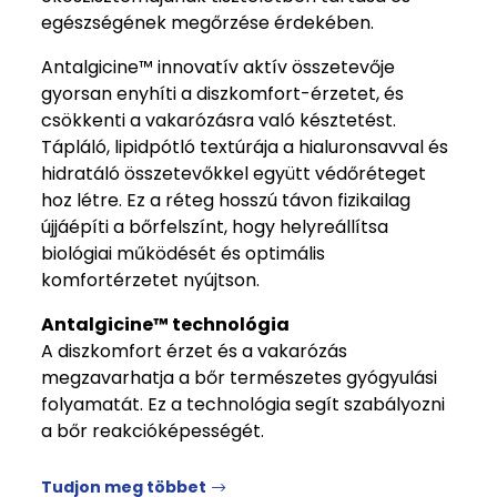
egészségének megőrzése érdekében.
Antalgicine™ innovatív aktív összetevője
gyorsan enyhíti a diszkomfort-érzetet, és
csökkenti a vakarózásra való késztetést.
Tápláló, lipidpótló textúrája a hialuronsavval és
hidratáló összetevőkkel együtt védőréteget
hoz létre. Ez a réteg hosszú távon fizikailag
újjáépíti a bőrfelszínt, hogy helyreállítsa
biológiai működését és optimális
komfortérzetet nyújtson.
Antalgicine™ technológia
A diszkomfort érzet és a vakarózás
megzavarhatja a bőr természetes gyógyulási
folyamatát. Ez a technológia segít szabályozni
a bőr reakcióképességét.
Tudjon meg többet