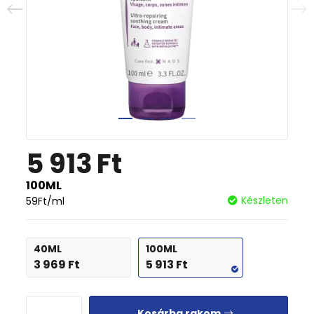
5 913
Ft
100ML
Készleten
59
Ft
/ml
40ML
100ML
3 969
Ft
5 913
Ft
Kosárba rakom