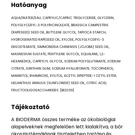
Hatóanyag
AQUA/WATER/EAU, CAPRYLIC/CAPRIC TRIGLYCERIDE, GLYCERIN,
POLYGLYCERYL-3 POLYRICINOLEATE, BRASSICA CAMPESTRIS
(RAPESEED) SEED OIL, BUTYLENE GLYCOL, TAPIOCA STARCH,
HYDROGENATED RAPESEED OIL, XYLOSE, POLYGLYCERYL-3
DIISOSTEARATE, SIMMONDSIA CHINENSIS (JOJOBA) SEED OIL,
MAGNESIUM SULFATE, PENTYLENE GLYCOL, SQUALANE, 1,2-
HEXANEDIOL, CAPRYLYL GLYCOL, SODIUM POLYGLUTAMATE, SODIUM
CITRATE, XANTHAN GUM, SODIUM HYALURONATE, TOCOPHEROL,
MANNITOL, RHAMNOSE, XYLITOL, ACETYL DIPEPTIDE-1 CETYL ESTER,
HELIANTHUS ANNUUS (SUNFLOWER) SEED OIL, CITRIC ACID,
FRUCTOOLIGOSACCHARIDES. [BI2039]
Tájékoztató
A BIODERMA összes terméke az ökobiológiai
alapelveknek megfelelően lett kialakítva, a bőr
ökoszisztémájának tiszteletben tartása és