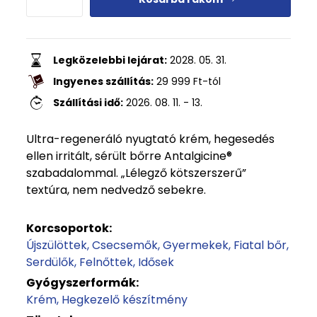
Legközelebbi lejárat:
2028. 05. 31.
Ingyenes szállítás:
29 999
Ft
-tól
Szállítási idő:
2026. 08. 11. - 13.
Ultra-regeneráló nyugtató krém, hegesedés
ellen irritált, sérült bőrre Antalgicine®
szabadalommal. „Lélegző kötszerszerű”
textúra, nem nedvedző sebekre.
Korcsoportok:
Újszülöttek
Csecsemők
Gyermekek
Fiatal bőr
Serdülők
Felnőttek
Idősek
Gyógyszerformák:
Krém
Hegkezelő készítmény