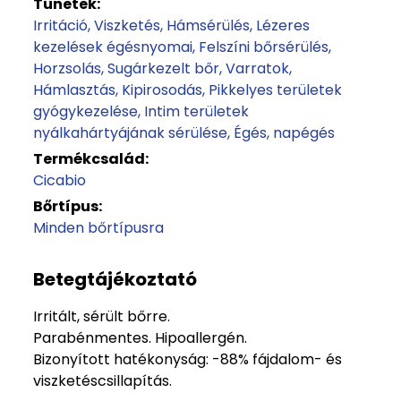
Tünetek:
Irritáció
Viszketés
Hámsérülés
Lézeres
kezelések égésnyomai
Felszíni bőrsérülés
Horzsolás
Sugárkezelt bőr
Varratok
Hámlasztás
Kipirosodás
Pikkelyes területek
gyógykezelése
Intim területek
nyálkahártyájának sérülése
Égés, napégés
Termékcsalád:
Cicabio
Bőrtípus:
Minden bőrtípusra
Betegtájékoztató
Irritált, sérült bőrre.
Parabénmentes. Hipoallergén.
Bizonyított hatékonyság: -88% fájdalom- és
viszketéscsillapítás.