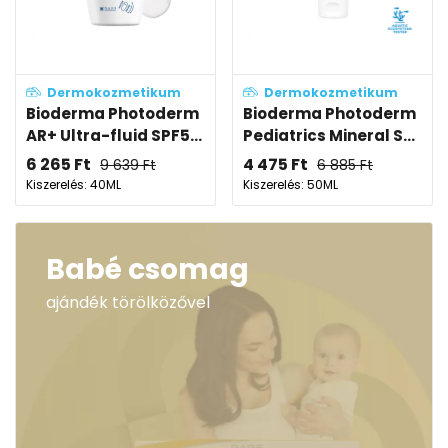
Dermokozmetikum
Dermokozmetikum
Bioderma Photoderm
Bioderma Photoderm
AR+ Ultra-fluid SPF5...
Pediatrics Mineral S...
6 265
Ft
4 475
Ft
9 639
Ft
6 885
Ft
Kiszerelés: 40ML
Kiszerelés: 50ML
Babé csomag
ajándék törölközővel