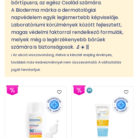
bőrtípusra, az egész Család számára.
A Bioderma márka a dermatológiai
napvédelem egyik legismertebb képviselője.
Laboratóriumi körülmények között fejlesztett,
magas védelmi faktorral rendelkező formulák,
melyek még a legérzékenyebb bőrűek
számára is biztonságosak. 🔬☀️🧬
ℹ️ Az akció visszavonásig, illetve a készlet erejéig érvényes,
továbbá más kedvezménnyel nem összevonható. A változtatás
jogát fenntartjuk.
EP