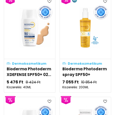
EP
Dermokozmetikum
Dermokozmetikum
Bioderma Photoderm
Bioderma Photoderm
XDEFENSE SPF50+ 02...
spray SPF50+
5 476
Ft
7 055
Ft
8 424
Ft
10 854
Ft
Kiszerelés: 40ML
Kiszerelés: 200ML