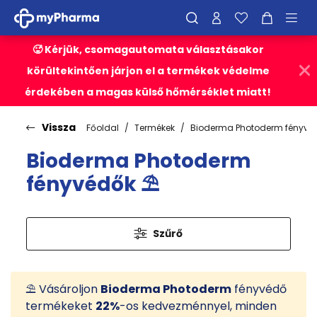
🥵 Kérjük, csomagautomata választásakor
körültekintően járjon el a termékek védelme
érdekében a magas külső hőmérséklet miatt!
Vissza
Főoldal
Termékek
Bioderma Photoderm fényvéd
Bioderma Photoderm
fényvédők ⛱️
Szűrő
⛱️ Vásároljon
Bioderma Photoderm
fényvédő
termékeket
22%
-os kedvezménnyel, minden