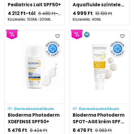
Pediatrics Lait SPF50+
Aquafluide színtele...
4 212
Ft
-tól
4 999
Ft
6 480
Ft
-tól
10 100
Ft
Kiszerelés: 100ML-200ML
Kiszerelés: 40ML
EP
Dermokozmetikum
Dermokozmetikum
Bioderma Photoderm
Bioderma Photoderm
XDEFENSE SPF50+
SPOT-AGE krém SPF...
5 476
Ft
6 476
Ft
8 424
Ft
9 963
Ft