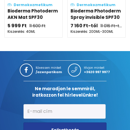
Dermokozmetikum
Dermokozmetikum
Bioderma Photoderm
Bioderma Photoderm
AKN Mat SPF30
Spray invisible SPF30
5 999
Ft
7 160
Ft
-tól
11 600
Ft
11 016
Ft
-tól
Kiszerelés: 40ML
Kiszerelés: 200ML-300ML
Kövessen minket
Hívjon minket
/azenpatikam
+3620 997 9977
Ne maradjon le semmiről,
iratkozzon fel hírlevelünkre!
Feliratkozás