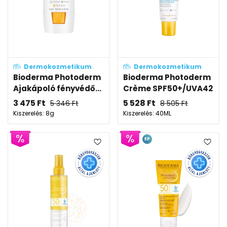
Dermokozmetikum
Dermokozmetikum
Bioderma Photoderm
Bioderma Photoderm
Ajakápoló fényvédő...
Crème SPF50+/UVA42
3 475
Ft
5 528
Ft
5 346
Ft
8 505
Ft
Kiszerelés: 8g
Kiszerelés: 40ML
EP