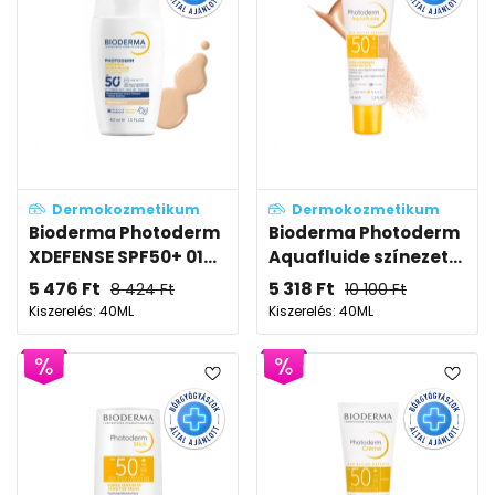
Dermokozmetikum
Dermokozmetikum
Bioderma Photoderm
Bioderma Photoderm
XDEFENSE SPF50+ 01...
Aquafluide színezet...
5 476
Ft
5 318
Ft
8 424
Ft
10 100
Ft
Kiszerelés: 40ML
Kiszerelés: 40ML