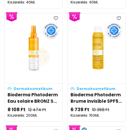
Kiszerelés: 40ML
Kiszerelés: 40ML
Dermokozmetikum
Dermokozmetikum
Bioderma Photoderm
Bioderma Photoderm
Eau solaire BRONZ S...
Brume invisible SPF5...
8 108
Ft
6 739
Ft
12 474
Ft
10 368
Ft
Kiszerelés: 200ML
Kiszerelés: 150ML