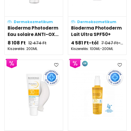
Dermokozmetikum
Dermokozmetikum
Bioderma Photoderm
Bioderma Photoderm
Eau solaire ANTI-OX...
Lait Ultra SPF50+
8 108
Ft
4 581
Ft
-tól
12 474
Ft
7 047
Ft
-tól
Kiszerelés: 200ML
Kiszerelés: 100ML-200ML
EP